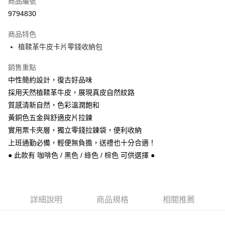
商品編號
信用卡分期付款
9794830
3 期 0 利率 每期
NT$353
21家銀行
商品特色
6 期 0 利率 每期
NT$176
21家銀行
合作金庫商業銀行
第一商業銀行
植鞣革牛皮卡片零錢收納包
華南商業銀行
彰化商業銀行
合作金庫商業銀行
第一商業銀行
超商取貨付款
上海商業儲蓄銀行
台北富邦商業銀行
華南商業銀行
彰化商業銀行
銷售重點
國泰世華商業銀行
兆豐國際商業銀行
Apple Pay
上海商業儲蓄銀行
台北富邦商業銀行
中性簡約設計，復古好品味
臺灣中小企業銀行
台中商業銀行
國泰世華商業銀行
兆豐國際商業銀行
採用天然植鞣革牛皮，展現真皮自然紋路
匯豐（台灣）商業銀行
華泰商業銀行
悠遊付
臺灣中小企業銀行
台中商業銀行
聯邦商業銀行
遠東國際商業銀行
質感清新自然，色彩溫潤飽和
匯豐（台灣）商業銀行
華泰商業銀行
Google Pay
元大商業銀行
永豐商業銀行
黃銅色五金與舒適皮片拉鍊
聯邦商業銀行
遠東國際商業銀行
玉山商業銀行
星展（台灣）商業銀行
元大商業銀行
永豐商業銀行
實用票卡夾層，獨立零錢拉鍊袋，便利收納
ATM付款
台新國際商業銀行
中國信託商業銀行
玉山商業銀行
星展（台灣）商業銀行
上班通勤必備，輕便無負擔，送禮也十分合適！
台灣樂天信用卡公司
台新國際商業銀行
中國信託商業銀行
● 此款有 咖啡色 / 黑色 / 綠色 / 棕色 可供選擇 ●
運送方式
台灣樂天信用卡公司
全家取貨付款
每筆NT$60，滿NT$1,000(含以上)免運費
詳細說明
商品規格
相關推薦
付款後全家取貨
每筆NT$60，滿NT$1,000(含以上)免運費