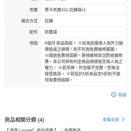
夾層
票卡夾層X11,拉鍊袋x1
開合方式
拉鍊
配件
防塵袋
保固
6個月 新品瑕疵。 ※如為刮傷等人為外力破
壞造成之損壞，則不列為免費維修範圍。
※超過免費保固期，將視維修狀況酌收維修
費，本公司保有判定商品損壞是否為人為之
權力。 ※若吊牌、外包裝不完整，恕無法
接受換貨。 ※若低於5折商品含5折則不提
供免費保固期。
客服
商品相關分類 (4)
查看全部
【 皮件 LouiseC. 設計品牌 】
全部商品