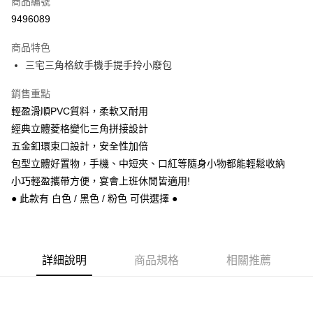
商品編號
信用卡分期付款
9496089
3 期 0 利率 每期
NT$263
21家銀行
商品特色
6 期 0 利率 每期
NT$131
21家銀行
合作金庫商業銀行
第一商業銀行
三宅三角格紋手機手提手拎小廢包
華南商業銀行
彰化商業銀行
合作金庫商業銀行
第一商業銀行
超商取貨付款
上海商業儲蓄銀行
台北富邦商業銀行
華南商業銀行
彰化商業銀行
銷售重點
國泰世華商業銀行
兆豐國際商業銀行
Apple Pay
上海商業儲蓄銀行
台北富邦商業銀行
輕盈滑順PVC質料，柔軟又耐用
臺灣中小企業銀行
台中商業銀行
國泰世華商業銀行
兆豐國際商業銀行
經典立體菱格變化三角拼接設計
匯豐（台灣）商業銀行
華泰商業銀行
悠遊付
臺灣中小企業銀行
台中商業銀行
聯邦商業銀行
遠東國際商業銀行
五金釦環束口設計，安全性加倍
匯豐（台灣）商業銀行
華泰商業銀行
Google Pay
元大商業銀行
永豐商業銀行
包型立體好置物，手機、中短夾、口紅等隨身小物都能輕鬆收納
聯邦商業銀行
遠東國際商業銀行
玉山商業銀行
星展（台灣）商業銀行
元大商業銀行
永豐商業銀行
小巧輕盈攜帶方便，宴會上班休閒皆適用!
ATM付款
台新國際商業銀行
中國信託商業銀行
玉山商業銀行
星展（台灣）商業銀行
● 此款有 白色 / 黑色 / 粉色 可供選擇 ●
台灣樂天信用卡公司
台新國際商業銀行
中國信託商業銀行
運送方式
台灣樂天信用卡公司
全家取貨付款
每筆NT$60，滿NT$1,000(含以上)免運費
詳細說明
商品規格
相關推薦
付款後全家取貨
每筆NT$60，滿NT$1,000(含以上)免運費