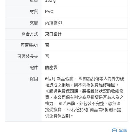
重量
132 g
材質
PVC
夾層
內插袋X1
開合方式
束口設計
可否裝A4
否
可否裝長夾
否
配件
防塵袋
保固
6個月 新品瑕疵。 ※如為刮傷等人為外力破
壞造成之損壞，則不列為免費維修範圍。
※超過免費保固期，將視維修狀況酌收維修
費，本公司保有判定商品損壞是否為人為之
權力。 ※若吊牌、外包裝不完整，恕無法
接受換貨。 ※若低於5折商品含5折則不提
供免費保固期。
客服