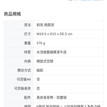
商品規格
背法
斜背,側肩背
尺寸
W19.5 x H15 x D5.5 cm
重量
376 g
材質
水洗做舊植鞣革牛皮
內袋
開放式空間
開合方式
磁釦
可否裝A4
否
可否裝長夾
否
配件
真皮長背帶、防塵袋
保固
6個月 新品瑕疵。 ※如為刮傷等人為外力破