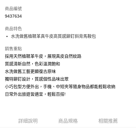
信用卡一次付款
商品編號
信用卡分期付款
9437634
3 期 0 利率 每期
NT$1,593
21家銀行
商品特色
6 期 0 利率 每期
NT$796
21家銀行
合作金庫商業銀行
第一商業銀行
水洗做舊植鞣革真牛皮高質感鉚釘斜背馬鞍包
華南商業銀行
彰化商業銀行
合作金庫商業銀行
第一商業銀行
超商取貨付款
上海商業儲蓄銀行
台北富邦商業銀行
華南商業銀行
彰化商業銀行
銷售重點
國泰世華商業銀行
兆豐國際商業銀行
Apple Pay
上海商業儲蓄銀行
台北富邦商業銀行
採用天然植鞣革牛皮，展現真皮自然紋路
臺灣中小企業銀行
台中商業銀行
國泰世華商業銀行
兆豐國際商業銀行
質感清新自然，色彩溫潤飽和
匯豐（台灣）商業銀行
華泰商業銀行
悠遊付
臺灣中小企業銀行
台中商業銀行
聯邦商業銀行
遠東國際商業銀行
水洗做舊工藝更顯復古原味
匯豐（台灣）商業銀行
華泰商業銀行
Google Pay
元大商業銀行
永豐商業銀行
獨特鉚釘設計，質感個性品味出眾
聯邦商業銀行
遠東國際商業銀行
玉山商業銀行
星展（台灣）商業銀行
元大商業銀行
永豐商業銀行
小巧包型方便外出，手機、中短夾等隨身物品都能輕鬆收納
ATM付款
台新國際商業銀行
中國信託商業銀行
玉山商業銀行
星展（台灣）商業銀行
日常外出旅遊皆適宜，輕鬆百搭!
台灣樂天信用卡公司
台新國際商業銀行
中國信託商業銀行
運送方式
台灣樂天信用卡公司
全家取貨付款
每筆NT$60，滿NT$1,000(含以上)免運費
詳細說明
商品規格
相關推薦
付款後全家取貨