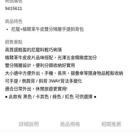
商品編號
信用卡分期付款
9415611
3 期 0 利率 每期
NT$863
21家銀行
商品特色
6 期 0 利率 每期
NT$431
21家銀行
合作金庫商業銀行
第一商業銀行
尼龍+植鞣革牛皮雙分隔層手提斜背包
華南商業銀行
彰化商業銀行
合作金庫商業銀行
第一商業銀行
超商取貨付款
上海商業儲蓄銀行
台北富邦商業銀行
華南商業銀行
彰化商業銀行
銷售重點
國泰世華商業銀行
兆豐國際商業銀行
Apple Pay
上海商業儲蓄銀行
台北富邦商業銀行
高質感輕盈的尼龍料輕巧俐落
臺灣中小企業銀行
台中商業銀行
國泰世華商業銀行
兆豐國際商業銀行
植鞣革牛皮皮片品味搭配，光澤五金精緻度加分
匯豐（台灣）商業銀行
華泰商業銀行
悠遊付
臺灣中小企業銀行
台中商業銀行
聯邦商業銀行
遠東國際商業銀行
雙分隔層設計，便利分類收納好實用
匯豐（台灣）商業銀行
華泰商業銀行
Google Pay
元大商業銀行
永豐商業銀行
大小適中方便外出，手機、長夾、摺疊傘等隨身物品輕鬆收納
聯邦商業銀行
遠東國際商業銀行
玉山商業銀行
星展（台灣）商業銀行
元大商業銀行
永豐商業銀行
可手提 / 側肩背 / 斜背 3WAY背法多變化
ATM付款
台新國際商業銀行
中國信託商業銀行
玉山商業銀行
星展（台灣）商業銀行
適合日常外出，休閒旅遊更實用!
台灣樂天信用卡公司
台新國際商業銀行
中國信託商業銀行
● 此款有 黑色 / 卡其色 / 綠色 / 紅色 可供選擇 ●
運送方式
台灣樂天信用卡公司
全家取貨付款
每筆NT$60，滿NT$1,000(含以上)免運費
詳細說明
商品規格
相關推薦
付款後全家取貨
每筆NT$60，滿NT$1,000(含以上)免運費