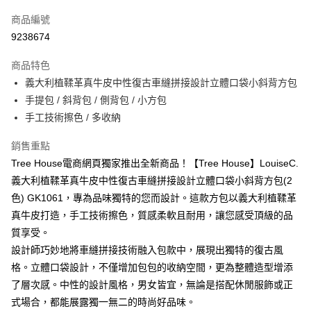
信用卡一次付款
商品編號
信用卡分期付款
9238674
3 期 0 利率 每期
NT$500
21家銀行
商品特色
6 期 0 利率 每期
NT$250
21家銀行
合作金庫商業銀行
第一商業銀行
義大利植鞣革真牛皮中性復古車縫拼接設計立體口袋小斜背方包
華南商業銀行
彰化商業銀行
合作金庫商業銀行
第一商業銀行
超商取貨付款
手提包 / 斜背包 / 側背包 / 小方包
上海商業儲蓄銀行
台北富邦商業銀行
華南商業銀行
彰化商業銀行
國泰世華商業銀行
兆豐國際商業銀行
手工技術擦色 / 多收納
Apple Pay
上海商業儲蓄銀行
台北富邦商業銀行
臺灣中小企業銀行
台中商業銀行
國泰世華商業銀行
兆豐國際商業銀行
銷售重點
匯豐（台灣）商業銀行
華泰商業銀行
悠遊付
臺灣中小企業銀行
台中商業銀行
聯邦商業銀行
遠東國際商業銀行
Tree House電商網頁獨家推出全新商品！【Tree House】LouiseC.
匯豐（台灣）商業銀行
華泰商業銀行
Google Pay
元大商業銀行
永豐商業銀行
義大利植鞣革真牛皮中性復古車縫拼接設計立體口袋小斜背方包(2
聯邦商業銀行
遠東國際商業銀行
玉山商業銀行
星展（台灣）商業銀行
元大商業銀行
永豐商業銀行
色) GK1061，專為品味獨特的您而設計。這款方包以義大利植鞣革
ATM付款
台新國際商業銀行
中國信託商業銀行
玉山商業銀行
星展（台灣）商業銀行
真牛皮打造，手工技術擦色，質感柔軟且耐用，讓您感受頂級的品
台灣樂天信用卡公司
台新國際商業銀行
中國信託商業銀行
質享受。
運送方式
台灣樂天信用卡公司
設計師巧妙地將車縫拼接技術融入包款中，展現出獨特的復古風
全家取貨付款
格。立體口袋設計，不僅增加包包的收納空間，更為整體造型增添
每筆NT$60，滿NT$1,000(含以上)免運費
了層次感。中性的設計風格，男女皆宜，無論是搭配休閒服飾或正
付款後全家取貨
式場合，都能展露獨一無二的時尚好品味。