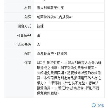
材質
義大利植鞣革牛皮
內袋
前面拉鍊袋X1,內插袋X1
開合方式
拉鍊
可否裝A4
否
可否裝長夾
否
配件
真皮長背帶、防塵袋
保固
6個月 新品瑕疵。 ※如為刮傷等人為外力破
壞造成之損壞，則不列為免費維修範圍。
※超過免費保固期，將視維修狀況酌收維修
費，本公司保有判定商品損壞是否為人為之
權力。 ※若吊牌、外包裝不完整，恕無法
接受換貨。 ※若低於5折商品含5折則不提
供免費保固期。
客服