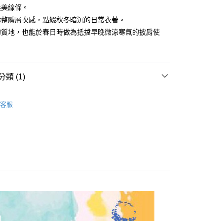
業銀行
星展（台灣）商業銀行
業銀行
永豐商業銀行
柔美線條。
際商業銀行
中國信託商業銀行
業銀行
星展（台灣）商業銀行
添整體層次感，點綴秋冬暗沉的日常衣著。
天信用卡公司
際商業銀行
中國信託商業銀行
的質地，也能於春日時做為抵擋早晚微涼寒氣的披肩使
天信用卡公司
付款
0，滿NT$1,000(含以上)免運費
類 (1)
家取貨
帽子 】
絲巾｜圍巾
0，滿NT$1,000(含以上)免運費
客服
付款
0，滿NT$1,000(含以上)免運費
1取貨
0，滿NT$1,000(含以上)免運費
0，滿NT$1,000(含以上)免運費