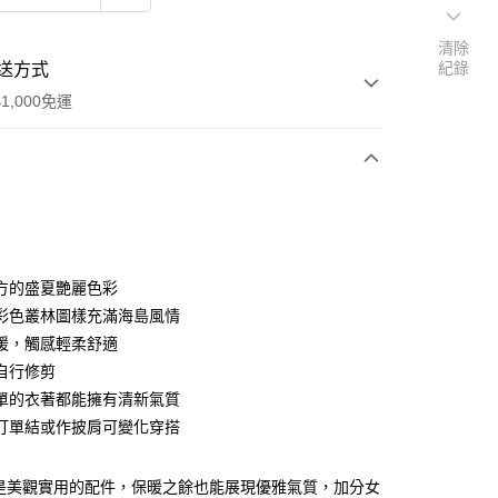
清除
紀錄
送方式
1,000免運
次付款
期付款
0 利率 每期
NT$206
21家銀行
方的盛夏艷麗色彩
0 利率 每期
NT$103
21家銀行
庫商業銀行
第一商業銀行
彩色叢林圖樣充滿海島風情
業銀行
彰化商業銀行
暖，觸感輕柔舒適
庫商業銀行
第一商業銀行
付款
業儲蓄銀行
台北富邦商業銀行
業銀行
彰化商業銀行
自行修剪
華商業銀行
兆豐國際商業銀行
業儲蓄銀行
台北富邦商業銀行
單的衣著都能擁有清新氣質
小企業銀行
台中商業銀行
華商業銀行
兆豐國際商業銀行
打單結或作披肩可變化穿搭
台灣）商業銀行
華泰商業銀行
小企業銀行
台中商業銀行
業銀行
遠東國際商業銀行
台灣）商業銀行
華泰商業銀行
y
業銀行
永豐商業銀行
業銀行
遠東國際商業銀行
巾是美觀實用的配件，保暖之餘也能展現優雅氣質，加分女