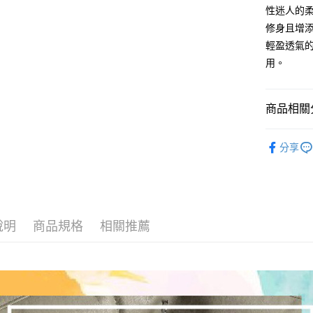
玉山商
元大商
ATM付款
性迷人的
台新國
玉山商
修身且增
台灣樂
台新國
輕盈透氣
台灣樂
運送方式
用。
全家取貨
每筆NT$6
商品相關分
付款後全
【 圍巾 | 
每筆NT$6
分享
7-11取貨
每筆NT$6
付款後7-1
說明
商品規格
相關推薦
每筆NT$6
宅配
每筆NT$8