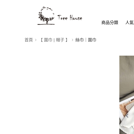
商品分類
人氣
首頁
【 圍巾 | 帽子 】
絲巾｜圍巾