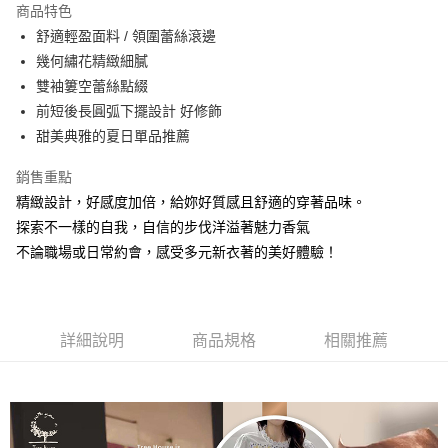
商品特色
6 期 0 利率 每期
NT$375
21家銀行
合作金庫商業銀行
第一商業銀行
舒適輕盈面料 / 領圍蕾絲滾邊
華南商業銀行
彰化商業銀行
合作金庫商業銀行
第一商業銀行
超商取貨付款
幾何繡花精緻細膩
上海商業儲蓄銀行
台北富邦商業銀行
華南商業銀行
彰化商業銀行
國泰世華商業銀行
兆豐國際商業銀行
雙袖簍空蕾絲點綴
Apple Pay
上海商業儲蓄銀行
台北富邦商業銀行
臺灣中小企業銀行
台中商業銀行
前短後長圓弧下擺設計 好修飾
國泰世華商業銀行
兆豐國際商業銀行
匯豐（台灣）商業銀行
華泰商業銀行
悠遊付
臺灣中小企業銀行
台中商業銀行
甜美典雅的夏日單品推薦
聯邦商業銀行
遠東國際商業銀行
匯豐（台灣）商業銀行
華泰商業銀行
Google Pay
元大商業銀行
永豐商業銀行
銷售重點
聯邦商業銀行
遠東國際商業銀行
玉山商業銀行
星展（台灣）商業銀行
元大商業銀行
永豐商業銀行
精緻設計，好感度加倍，給妳好質感且舒適的穿著品味。
ATM付款
台新國際商業銀行
中國信託商業銀行
玉山商業銀行
星展（台灣）商業銀行
探索不一樣的自我，自信的步伐洋溢著魅力香氣
台灣樂天信用卡公司
台新國際商業銀行
中國信託商業銀行
不論職場或日常約會，感受多元新衣著的美好體驗！
運送方式
台灣樂天信用卡公司
全家取貨付款
每筆NT$60，滿NT$1,000(含以上)免運費
詳細說明
商品規格
相關推薦
付款後全家取貨
每筆NT$60，滿NT$1,000(含以上)免運費
7-11取貨付款
每筆NT$60，滿NT$1,000(含以上)免運費