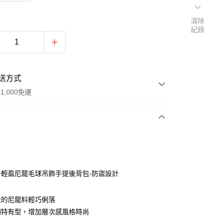
清除
紀錄
送方式
1,000免運
次付款
期付款
0 利率 每期
NT$1,050
21家銀行
+輕盈尼龍毛球吊飾手提後背包-防盜設計
0 利率 每期
NT$525
21家銀行
庫商業銀行
第一商業銀行
業銀行
彰化商業銀行
庫商業銀行
第一商業銀行
盈的尼龍料輕巧俐落
付款
業儲蓄銀行
台北富邦商業銀行
業銀行
彰化商業銀行
獨特有型，增加層次感風格時尚
華商業銀行
兆豐國際商業銀行