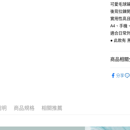
Apple Pay
上海商
可愛毛球
臺灣中
國泰世
匯豐（
後背拉鍊
悠遊付
臺灣中
聯邦商
實用性高
匯豐（
Google Pa
元大商
聯邦商
A4、手
玉山商
元大商
ATM付款
適合日常外
台新國
玉山商
● 此款有 
台灣樂
台新國
台灣樂
運送方式
商品相關分
全家取貨
每筆NT$6
【 皮件 Lo
分享
【 皮件 Lo
付款後全
每筆NT$6
【 皮件 Lo
【 皮件材
7-11取貨
說明
商品規格
相關推薦
每筆NT$6
【 皮件顏
付款後7-1
【 皮件顏
每筆NT$6
【 皮件風