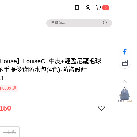
0
 House】LouiseC. 牛皮+輕盈尼龍毛球
納手提後背防水包(4色)-防盜設計
81
1,000免運
150
卡其色