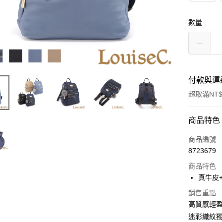
數量
付款與運
超取滿NT$
付款方式
商品特色
信用卡一
商品編號
8723679
信用卡分
商品特色
3 期 
真牛皮
6 期 
合作金
銷售重點
華南商
合作金
高質感輕
超商取貨
上海商
華南商
迷彩織紋
國泰世