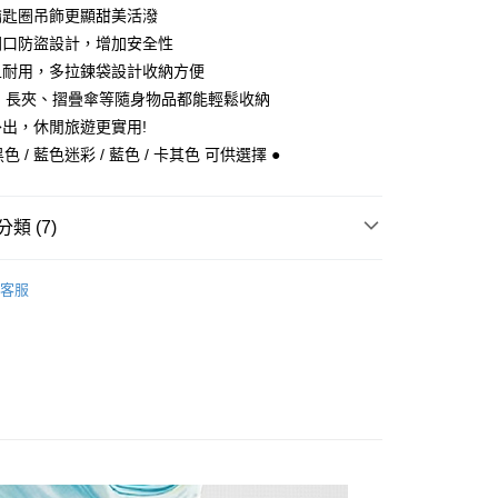
業儲蓄銀行
台北富邦商業銀行
鑰匙圈吊飾更顯甜美活潑
小企業銀行
台中商業銀行
華商業銀行
兆豐國際商業銀行
台灣）商業銀行
華泰商業銀行
開口防盜設計，增加安全性
小企業銀行
台中商業銀行
業銀行
遠東國際商業銀行
且耐用，多拉鍊袋設計收納方便
台灣）商業銀行
華泰商業銀行
y
業銀行
永豐商業銀行
業銀行
遠東國際商業銀行
機、長夾、摺疊傘等隨身物品都能輕鬆收納
業銀行
星展（台灣）商業銀行
業銀行
永豐商業銀行
出，休閒旅遊更實用!
際商業銀行
中國信託商業銀行
業銀行
星展（台灣）商業銀行
黑色 / 藍色迷彩 / 藍色 / 卡其色 可供選擇 ●
天信用卡公司
際商業銀行
中國信託商業銀行
天信用卡公司
類 (7)
付款
0，滿NT$1,000(含以上)免運費
uiseC. 設計品牌 】
全部商品
客服
uiseC. 設計品牌 】
手提｜手拿包
家取貨
0，滿NT$1,000(含以上)免運費
uiseC. 設計品牌 】
後背包
質快搜 】
〈 尼龍｜帆布系列 〉
付款
0，滿NT$1,000(含以上)免運費
色挑選 】
日常經典 · 黑 / 金 / 銀色
1取貨
色挑選 】
靜謐溫柔 · 藍色
0，滿NT$1,000(含以上)免運費
格推薦 】
輕鬆休閒風格