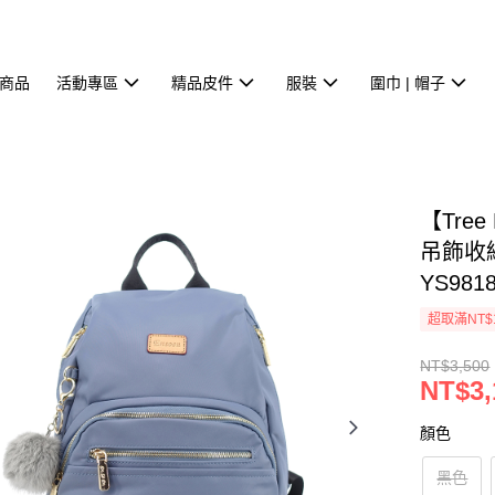
商品
活動專區
精品皮件
服裝
圍巾 | 帽子
【Tree
吊飾收
YS981
超取滿NT$
NT$3,500
NT$3,
顏色
黑色