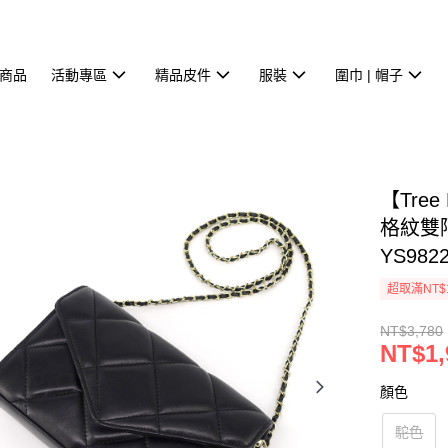
商品
活動專區
精品皮件
服裝
圍巾 | 帽子
【Tree
格紋雙
YS982
超取滿NT$
NT$3,780
NT$1,
顏色
駝色