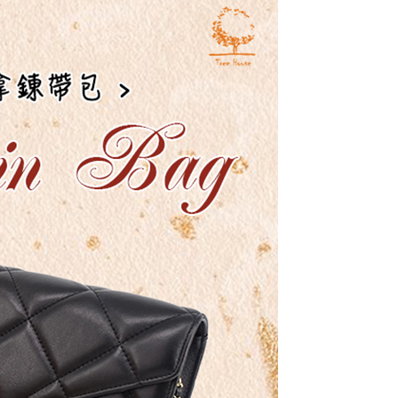
質快搜 】
〈 羊皮｜蛇皮系列 〉
0，滿NT$1,000(含以上)免運費
格推薦 】
名媛小香風