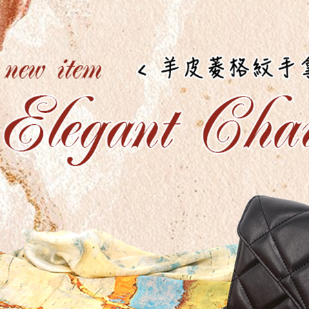
宅配
【 皮件材
每筆NT$8
【 皮件風