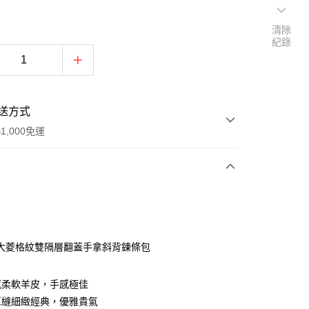
清除
紀錄
送方式
1,000免運
次付款
期付款
0 利率 每期
NT$660
21家銀行
大菱格紋雙隔層翻蓋手拿斜背鍊條包
0 利率 每期
NT$330
21家銀行
庫商業銀行
第一商業銀行
業銀行
彰化商業銀行
庫商業銀行
第一商業銀行
感柔軟羊皮，手感極佳
付款
業儲蓄銀行
台北富邦商業銀行
業銀行
彰化商業銀行
車縫細緻經典，優雅貴氣
華商業銀行
兆豐國際商業銀行