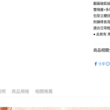
Apple Pay
上海商
翻蓋磁釦
臺灣中
國泰世
匯豐（
雙隔層+
悠遊付
臺灣中
聯邦商
包型立體
匯豐（
Google Pa
元大商
聯邦商
附鍊條長背帶
玉山商
元大商
ATM付款
適合日常
台新國
玉山商
● 此款有 
台灣樂
台新國
台灣樂
運送方式
商品相關分
全家取貨
每筆NT$6
【 皮件 Lo
分享
【 皮件風
付款後全
每筆NT$6
【 皮件風
【 皮件 Lo
7-11取貨
說明
商品規格
相關推薦
每筆NT$6
【 皮件 Lo
付款後7-1
【 皮件顏
每筆NT$6
📣 活動專