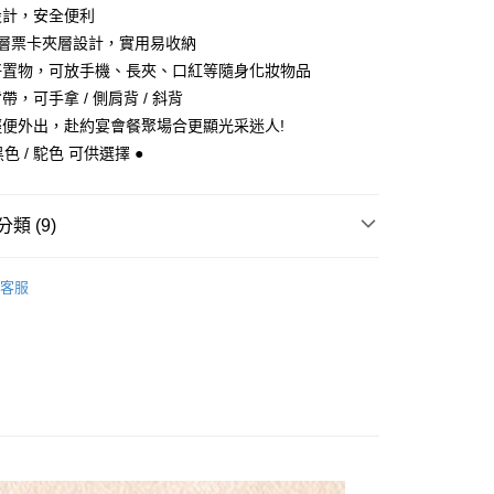
業儲蓄銀行
台北富邦商業銀行
設計，安全便利
小企業銀行
台中商業銀行
華商業銀行
兆豐國際商業銀行
台灣）商業銀行
華泰商業銀行
多層票卡夾層設計，實用易收納
小企業銀行
台中商業銀行
業銀行
遠東國際商業銀行
好置物，可放手機、長夾、口紅等隨身化妝物品
台灣）商業銀行
華泰商業銀行
y
業銀行
永豐商業銀行
業銀行
遠東國際商業銀行
，可手拿 / 側肩背 / 斜背
業銀行
星展（台灣）商業銀行
業銀行
永豐商業銀行
輕便外出，赴約宴會餐聚場合更顯光采迷人!
際商業銀行
中國信託商業銀行
業銀行
星展（台灣）商業銀行
黑色 / 駝色 可供選擇 ●
天信用卡公司
際商業銀行
中國信託商業銀行
天信用卡公司
類 (9)
付款
0，滿NT$1,000(含以上)免運費
uiseC. 設計品牌 】
全部商品
客服
格推薦 】
Party宴會特輯
家取貨
0，滿NT$1,000(含以上)免運費
格推薦 】
都會時尚百搭
uiseC. 設計品牌 】
側肩背｜斜背包
付款
0，滿NT$1,000(含以上)免運費
uiseC. 設計品牌 】
手提｜手拿包
1取貨
色挑選 】
日常經典 · 黑 / 金 / 銀色
0，滿NT$1,000(含以上)免運費
區
皮件 ▷ 精選5折起 ◁