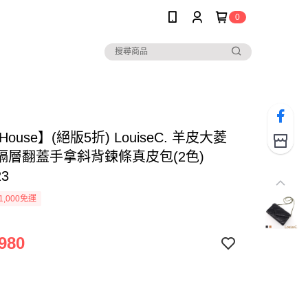
0
 House】(絕版5折) LouiseC. 羊皮大菱
隔層翻蓋手拿斜背鍊條真皮包(2色)
23
1,000免運
980