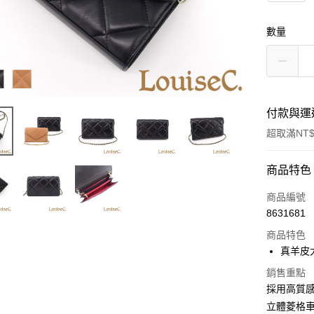
數量
付款與運
超取滿NT$
付款方式
商品特色
信用卡一
商品編號
8631681
信用卡分
商品特色
3 期 
真羊皮
6 期 
合作金
銷售重點
華南商
合作金
採用高質
超商取貨
上海商
華南商
立體菱格
國泰世