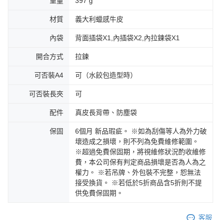
重量
397 g
材質
義大利蠟感牛皮
內袋
背面插袋X1,內插袋X2,內拉鍊袋X1
開合方式
拉鍊
可否裝A4
可（水餃包造型時）
可否裝長夾
可
配件
真皮長背帶、防塵袋
保固
6個月 新品瑕疵。 ※如為刮傷等人為外力破
壞造成之損壞，則不列為免費維修範圍。
※超過免費保固期，將視維修狀況酌收維修
費，本公司保有判定商品損壞是否為人為之
權力。 ※若吊牌、外包裝不完整，恕無法
接受換貨。 ※若低於5折商品含5折則不提
供免費保固期。
客服