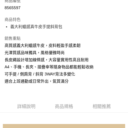
商品編號
信用卡分期付款
8565597
3 期 0 利率 每期
NT$2,326
21家銀行
商品特色
6 期 0 利率 每期
NT$1,163
21家銀行
合作金庫商業銀行
第一商業銀行
義大利蠟感真牛皮手提斜背包
華南商業銀行
彰化商業銀行
合作金庫商業銀行
第一商業銀行
超商取貨付款
上海商業儲蓄銀行
台北富邦商業銀行
華南商業銀行
彰化商業銀行
銷售重點
國泰世華商業銀行
兆豐國際商業銀行
Apple Pay
上海商業儲蓄銀行
台北富邦商業銀行
高質感義大利蠟感牛皮，皮料輕盈手感柔韌
臺灣中小企業銀行
台中商業銀行
國泰世華商業銀行
兆豐國際商業銀行
光澤質感品味獨具，風格優雅時尚
匯豐（台灣）商業銀行
華泰商業銀行
悠遊付
臺灣中小企業銀行
台中商業銀行
聯邦商業銀行
遠東國際商業銀行
長皮繩設計增加線條感，大容量實用性高且耐用
匯豐（台灣）商業銀行
華泰商業銀行
Google Pay
元大商業銀行
永豐商業銀行
A4、手機、長夾、摺疊傘等隨身物品都能輕鬆收納
聯邦商業銀行
遠東國際商業銀行
玉山商業銀行
星展（台灣）商業銀行
元大商業銀行
永豐商業銀行
可手提 / 側肩背 / 斜背 3WAY背法多變化
ATM付款
台新國際商業銀行
中國信託商業銀行
玉山商業銀行
星展（台灣）商業銀行
適合上班通勤或日常外出，氣質滿分
台灣樂天信用卡公司
台新國際商業銀行
中國信託商業銀行
運送方式
台灣樂天信用卡公司
全家取貨付款
每筆NT$60，滿NT$1,000(含以上)免運費
詳細說明
商品規格
相關推薦
付款後全家取貨
每筆NT$60，滿NT$1,000(含以上)免運費