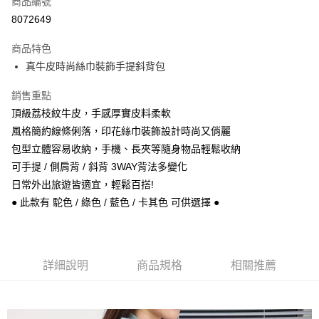
商品編號
信用卡分期付款
8072649
3 期 0 利率 每期
NT$893
21家銀行
商品特色
6 期 0 利率 每期
NT$446
21家銀行
合作金庫商業銀行
第一商業銀行
真牛皮時尚絲巾裝飾手提斜背包
華南商業銀行
彰化商業銀行
合作金庫商業銀行
第一商業銀行
超商取貨付款
上海商業儲蓄銀行
台北富邦商業銀行
華南商業銀行
彰化商業銀行
銷售重點
國泰世華商業銀行
兆豐國際商業銀行
Apple Pay
上海商業儲蓄銀行
台北富邦商業銀行
頂級荔枝紋牛皮，手感厚實皮料柔軟
臺灣中小企業銀行
台中商業銀行
國泰世華商業銀行
兆豐國際商業銀行
風格簡約線條俐落，印花絲巾裝飾設計時尚又俏麗
匯豐（台灣）商業銀行
華泰商業銀行
悠遊付
臺灣中小企業銀行
台中商業銀行
聯邦商業銀行
遠東國際商業銀行
包型立體容易收納，手機、長夾等隨身物品輕鬆收納
匯豐（台灣）商業銀行
華泰商業銀行
Google Pay
元大商業銀行
永豐商業銀行
可手提 / 側肩背 / 斜背 3WAY背法多變化
聯邦商業銀行
遠東國際商業銀行
玉山商業銀行
星展（台灣）商業銀行
元大商業銀行
永豐商業銀行
日常外出旅遊皆適宜，輕鬆百搭!
ATM付款
台新國際商業銀行
中國信託商業銀行
玉山商業銀行
星展（台灣）商業銀行
● 此款有 駝色 / 綠色 / 藍色 / 卡其色 可供選擇 ●
台灣樂天信用卡公司
台新國際商業銀行
中國信託商業銀行
運送方式
台灣樂天信用卡公司
全家取貨付款
每筆NT$60，滿NT$1,000(含以上)免運費
詳細說明
商品規格
相關推薦
付款後全家取貨
每筆NT$60，滿NT$1,000(含以上)免運費