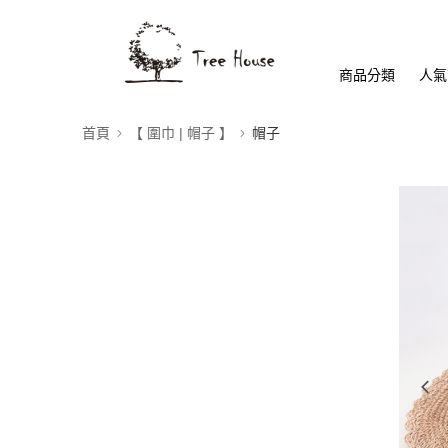
商品分類
人氣
首頁
【 圍巾 | 帽子 】
帽子