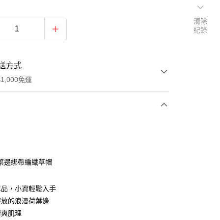
清除
紀錄
送方式
1,000免運
次付款
期付款
0 利率 每期
NT$116
21家銀行
葉邊綁帶編織草帽
0 利率 每期
NT$58
21家銀行
庫商業銀行
第一商業銀行
業銀行
彰化商業銀行
庫商業銀行
第一商業銀行
單品，小資輕鬆入手
付款
業儲蓄銀行
台北富邦商業銀行
業銀行
彰化商業銀行
綻放的浪漫荷葉邊
華商業銀行
兆豐國際商業銀行
業儲蓄銀行
台北富邦商業銀行
清爽肌理
小企業銀行
台中商業銀行
華商業銀行
兆豐國際商業銀行