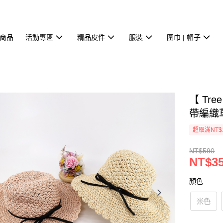
商品
活動專區
精品皮件
服裝
圍巾 | 帽子
【 Tr
帶編織草
超取滿NT$
NT$590
NT$3
顏色
米色