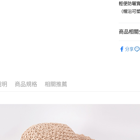
匯豐（
輕便防曬
悠遊付
臺灣中
聯邦商
（帽沿可
匯豐（
Google Pa
元大商
聯邦商
玉山商
元大商
ATM付款
台新國
商品相關分
玉山商
台灣樂
台新國
【 圍巾 | 
台灣樂
運送方式
分享
全家取貨
每筆NT$6
付款後全
說明
商品規格
相關推薦
每筆NT$6
7-11取貨
每筆NT$6
付款後7-1
每筆NT$6
宅配