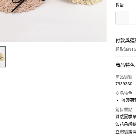
數量
付款與運
超取滿NT$
付款方式
商品特色
信用卡一
商品編號
7939360
信用卡分
商品特色
3 期 
浪漫荷
6 期 
合作金
銷售重點
華南商
合作金
質感夏季
超商取貨
上海商
華南商
如花朵般
國泰世
Apple Pay
上海商
立體編織
臺灣中
國泰世