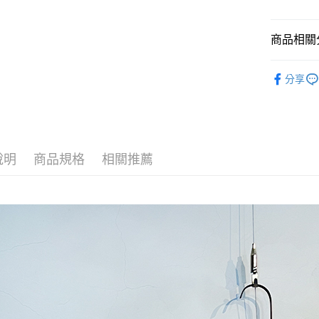
玉山商
元大商
ATM付款
台新國
玉山商
台灣樂
台新國
商品相關分
台灣樂
運送方式
【 服裝 】
分享
全家取貨
【 服裝 】
每筆NT$6
【 服裝 】
付款後全
【 服裝 】
每筆NT$6
說明
商品規格
相關推薦
【 服裝 】
7-11取貨
【 服裝 】
每筆NT$6
📣 活動專
付款後7-1
📣 活動專
每筆NT$6
宅配
每筆NT$8