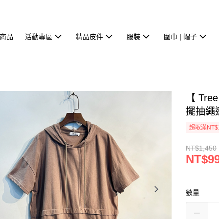
商品
活動專區
精品皮件
服裝
圍巾 | 帽子
【 Tre
擺抽繩連
超取滿NT$
NT$1,450
NT$9
數量