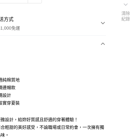
清除
紀錄
送方式
1,000免運
次付款
期付款
0 利率 每期
NT$330
21家銀行
適純棉質地
0 利率 每期
NT$165
21家銀行
庫商業銀行
第一商業銀行
繩連帽款
業銀行
彰化商業銀行
繩設計
庫商業銀行
第一商業銀行
付款
業儲蓄銀行
台北富邦商業銀行
業銀行
彰化商業銀行
搭實穿夏裝
華商業銀行
兆豐國際商業銀行
業儲蓄銀行
台北富邦商業銀行
小企業銀行
台中商業銀行
華商業銀行
兆豐國際商業銀行
台灣）商業銀行
華泰商業銀行
優雅設計，給妳好質感且舒適的穿著體驗！
小企業銀行
台中商業銀行
業銀行
遠東國際商業銀行
結合輕甜的美好感受，不論職場或日常約會，一次擁有獨
台灣）商業銀行
華泰商業銀行
y
業銀行
永豐商業銀行
業銀行
遠東國際商業銀行
品味。