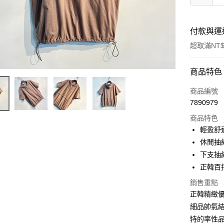
付款與運
超取滿NT$
付款方式
商品特色
信用卡一
商品編號
7890979
信用卡分
商品特色
3 期 
輕盈舒
6 期 
合作金
休閒抽
華南商
下支抽
合作金
超商取貨
上海商
華南商
正韓百
國泰世
Apple Pay
上海商
銷售重點
臺灣中
國泰世
匯豐（
正韓精緻
悠遊付
臺灣中
聯邦商
細品帥氣
匯豐（
Google Pa
元大商
聯邦商
特的率性