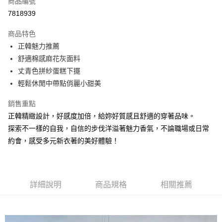
商品編號
信用卡分期付款
7818939
3 期 0 利率 每期
NT$296
21家銀行
商品特色
6 期 0 利率 每期
NT$148
21家銀行
合作金庫商業銀行
第一商業銀行
正韓魅力推薦
華南商業銀行
彰化商業銀行
合作金庫商業銀行
第一商業銀行
超商取貨付款
舒適棉感麻花灰面料
上海商業儲蓄銀行
台北富邦商業銀行
華南商業銀行
彰化商業銀行
國泰世華商業銀行
兆豐國際商業銀行
丈青色拼紗蛋糕下擺
Apple Pay
上海商業儲蓄銀行
台北富邦商業銀行
臺灣中小企業銀行
台中商業銀行
輕鬆休閒中帶點俏麗小甜美
國泰世華商業銀行
兆豐國際商業銀行
匯豐（台灣）商業銀行
華泰商業銀行
悠遊付
臺灣中小企業銀行
台中商業銀行
聯邦商業銀行
遠東國際商業銀行
銷售重點
匯豐（台灣）商業銀行
華泰商業銀行
Google Pay
元大商業銀行
永豐商業銀行
正韓精緻設計，好感度加倍，給妳好質感且舒適的穿著品味。
聯邦商業銀行
遠東國際商業銀行
玉山商業銀行
星展（台灣）商業銀行
元大商業銀行
永豐商業銀行
探索不一樣的自我，自信的步伐洋溢著魅力香氣，不論職場或日常
ATM付款
台新國際商業銀行
中國信託商業銀行
玉山商業銀行
星展（台灣）商業銀行
約會，感受多元新衣著的美好體驗！
台灣樂天信用卡公司
台新國際商業銀行
中國信託商業銀行
運送方式
台灣樂天信用卡公司
全家取貨付款
每筆NT$60，滿NT$1,000(含以上)免運費
詳細說明
商品規格
相關推薦
付款後全家取貨
每筆NT$60，滿NT$1,000(含以上)免運費