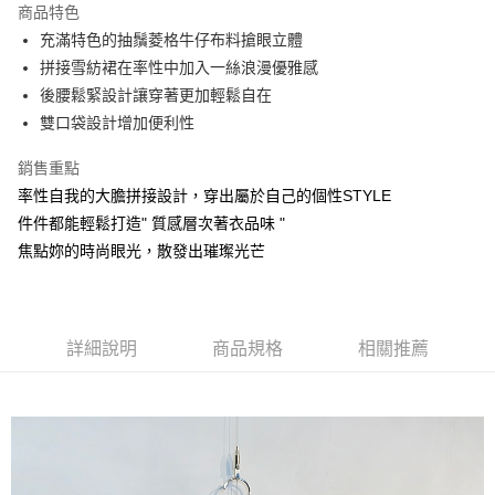
商品特色
6 期 0 利率 每期
NT$266
21家銀行
合作金庫商業銀行
第一商業銀行
充滿特色的抽鬚菱格牛仔布料搶眼立體
華南商業銀行
彰化商業銀行
合作金庫商業銀行
第一商業銀行
超商取貨付款
拼接雪紡裙在率性中加入一絲浪漫優雅感
上海商業儲蓄銀行
台北富邦商業銀行
華南商業銀行
彰化商業銀行
國泰世華商業銀行
兆豐國際商業銀行
後腰鬆緊設計讓穿著更加輕鬆自在
Apple Pay
上海商業儲蓄銀行
台北富邦商業銀行
臺灣中小企業銀行
台中商業銀行
雙口袋設計增加便利性
國泰世華商業銀行
兆豐國際商業銀行
匯豐（台灣）商業銀行
華泰商業銀行
悠遊付
臺灣中小企業銀行
台中商業銀行
聯邦商業銀行
遠東國際商業銀行
銷售重點
匯豐（台灣）商業銀行
華泰商業銀行
Google Pay
元大商業銀行
永豐商業銀行
率性自我的大膽拼接設計，穿出屬於自己的個性STYLE
聯邦商業銀行
遠東國際商業銀行
玉山商業銀行
星展（台灣）商業銀行
元大商業銀行
永豐商業銀行
件件都能輕鬆打造" 質感層次著衣品味 "
ATM付款
台新國際商業銀行
中國信託商業銀行
玉山商業銀行
星展（台灣）商業銀行
焦點妳的時尚眼光，散發出璀璨光芒
台灣樂天信用卡公司
台新國際商業銀行
中國信託商業銀行
運送方式
台灣樂天信用卡公司
全家取貨付款
每筆NT$60，滿NT$1,000(含以上)免運費
詳細說明
商品規格
相關推薦
付款後全家取貨
每筆NT$60，滿NT$1,000(含以上)免運費
7-11取貨付款
每筆NT$60，滿NT$1,000(含以上)免運費