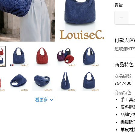
數量
付款與運
超取滿NT$
付款方式
商品特色
信用卡一
商品編號
7547480
信用卡分
商品特色
3 期 
手工真
看更多
6 期 
合作金
皮料輕
華南商
品牌字
合作金
超商取貨
上海商
華南商
編織除
國泰世
Apple Pay
上海商
羊皮材
臺灣中
國泰世