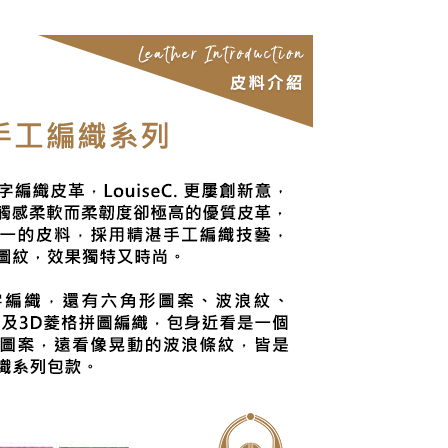
區
皮件 ▷ 精選5折起 ◁
0，滿NT$1,000(含以上)免運費
色挑選 】
靜謐溫柔 · 藍色
質快搜 】
〈 編織系列 〉
質快搜 】
〈 羊皮｜蛇皮系列 〉