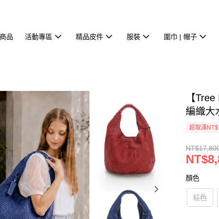
商品
活動專區
精品皮件
服裝
圍巾 | 帽子
【Tree
編織大水
超取滿NT$
NT$17,80
NT$8,
顏色
紅色