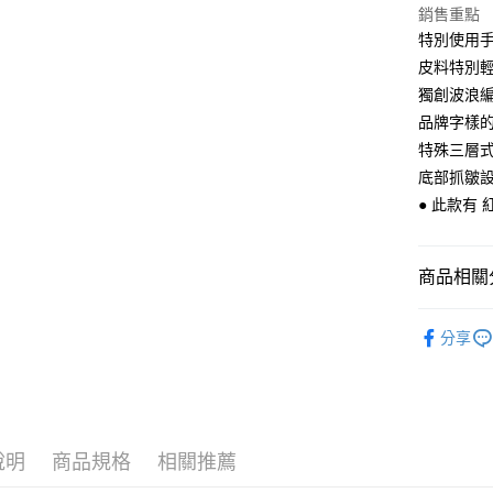
匯豐（
悠遊付
銷售重點
臺灣中
聯邦商
特別使用
匯豐（
Google Pa
元大商
聯邦商
皮料特別
玉山商
元大商
ATM付款
獨創波浪
台新國
玉山商
品牌字樣
台灣樂
台新國
特殊三層
台灣樂
運送方式
底部抓皺
● 此款有 
全家取貨
每筆NT$6
商品相關分
付款後全
每筆NT$6
【 皮件 Lo
分享
7-11取貨
【 皮件風
每筆NT$6
【 皮件風
付款後7-1
【 皮件 Lo
每筆NT$6
說明
商品規格
相關推薦
【 皮件顏
宅配