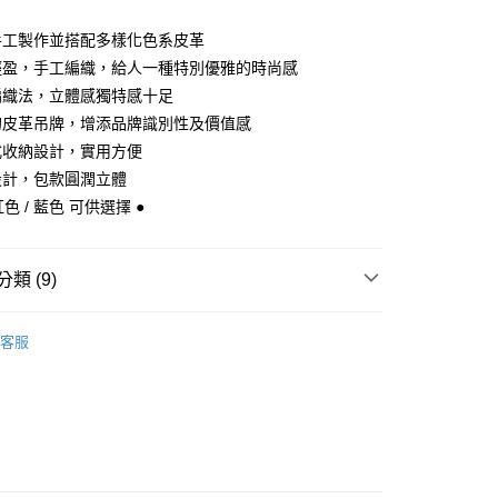
台灣）商業銀行
華泰商業銀行
小企業銀行
台中商業銀行
業銀行
遠東國際商業銀行
手工製作並搭配多樣化色系皮革
台灣）商業銀行
華泰商業銀行
y
業銀行
永豐商業銀行
業銀行
遠東國際商業銀行
輕盈，手工編織，給人一種特別優雅的時尚感
業銀行
星展（台灣）商業銀行
業銀行
永豐商業銀行
編織法，立體感獨特感十足
際商業銀行
中國信託商業銀行
業銀行
星展（台灣）商業銀行
的皮革吊牌，增添品牌識別性及價值感
天信用卡公司
際商業銀行
中國信託商業銀行
式收納設計，實用方便
天信用卡公司
設計，包款圓潤立體
紅色 / 藍色 可供選擇 ●
付款
0，滿NT$1,000(含以上)免運費
類 (9)
家取貨
0，滿NT$1,000(含以上)免運費
uiseC. 設計品牌 】
全部商品
客服
付款
格推薦 】
都會時尚百搭
0，滿NT$1,000(含以上)免運費
格推薦 】
甜美俏麗精選
1取貨
uiseC. 設計品牌 】
肩背包
0，滿NT$1,000(含以上)免運費
色挑選 】
都會典雅 · 紅色