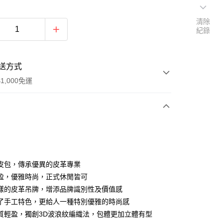
清除
紀錄
送方式
1,000免運
次付款
期付款
0 利率 每期
NT$2,933
21家銀行
皮包，傳承優異的皮革專業
0 利率 每期
NT$1,466
21家銀行
庫商業銀行
第一商業銀行
盈，優雅時尚，正式休閒皆可
業銀行
彰化商業銀行
樣的皮革吊牌，增添品牌識別性及價值感
庫商業銀行
第一商業銀行
付款
業儲蓄銀行
台北富邦商業銀行
業銀行
彰化商業銀行
了手工特色，更給人一種特別優雅的時尚感
華商業銀行
兆豐國際商業銀行
業儲蓄銀行
台北富邦商業銀行
質輕盈，獨創3D波浪紋編織法，包體更加立體有型
小企業銀行
台中商業銀行
華商業銀行
兆豐國際商業銀行