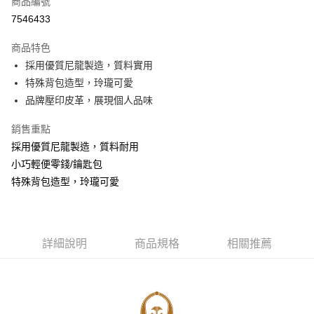
商品編號
信用卡分期付款
7546433
3 期 0 利率 每期
NT$296
21家銀行
商品特色
6 期 0 利率 每期
NT$148
21家銀行
合作金庫商業銀行
第一商業銀行
採用優質尼龍製造，質料實用
華南商業銀行
彰化商業銀行
合作金庫商業銀行
第一商業銀行
超商取貨付款
特殊背包造型，玲瓏可愛
上海商業儲蓄銀行
台北富邦商業銀行
華南商業銀行
彰化商業銀行
國泰世華商業銀行
兆豐國際商業銀行
品牌壓印皮革，展現個人品味
Apple Pay
上海商業儲蓄銀行
台北富邦商業銀行
臺灣中小企業銀行
台中商業銀行
國泰世華商業銀行
兆豐國際商業銀行
銷售重點
匯豐（台灣）商業銀行
華泰商業銀行
悠遊付
臺灣中小企業銀行
台中商業銀行
聯邦商業銀行
遠東國際商業銀行
採用優質尼龍製造，質料耐用
匯豐（台灣）商業銀行
華泰商業銀行
Google Pay
元大商業銀行
永豐商業銀行
小巧輕便零錢/鑰匙包
聯邦商業銀行
遠東國際商業銀行
玉山商業銀行
星展（台灣）商業銀行
元大商業銀行
永豐商業銀行
特殊背包造型，玲瓏可愛
ATM付款
台新國際商業銀行
中國信託商業銀行
玉山商業銀行
星展（台灣）商業銀行
台灣樂天信用卡公司
台新國際商業銀行
中國信託商業銀行
運送方式
台灣樂天信用卡公司
全家取貨付款
詳細說明
商品規格
相關推薦
每筆NT$60，滿NT$1,000(含以上)免運費
付款後全家取貨
每筆NT$60，滿NT$1,000(含以上)免運費