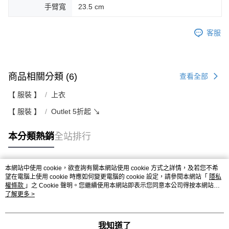
手臂寬
23.5 cm
客服
商品相關分類 (6)
查看全部
【 服裝 】
上衣
【 服裝 】
Outlet 5折起 ↘
本分類熱銷
全站排行
本網站中使用 cookie，欲查詢有關本網站使用 cookie 方式之詳情，及若您不希
熱門標籤
望在電腦上使用 cookie 時應如何變更電腦的 cookie 設定，請參閱本網站「
隱私
權條款
」之 Cookie 聲明。您繼續使用本網站即表示您同意本公司得按本網站使
用條款之 Cookie 聲明使用 cookie。
了解更多 >
我知道了