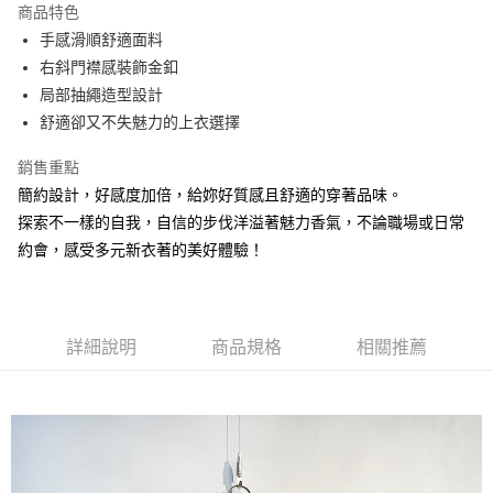
商品特色
6 期 0 利率 每期
NT$115
21家銀行
合作金庫商業銀行
第一商業銀行
手感滑順舒適面料
華南商業銀行
彰化商業銀行
合作金庫商業銀行
第一商業銀行
超商取貨付款
右斜門襟感裝飾金釦
上海商業儲蓄銀行
台北富邦商業銀行
華南商業銀行
彰化商業銀行
國泰世華商業銀行
兆豐國際商業銀行
局部抽繩造型設計
Apple Pay
上海商業儲蓄銀行
台北富邦商業銀行
臺灣中小企業銀行
台中商業銀行
舒適卻又不失魅力的上衣選擇
國泰世華商業銀行
兆豐國際商業銀行
匯豐（台灣）商業銀行
華泰商業銀行
悠遊付
臺灣中小企業銀行
台中商業銀行
聯邦商業銀行
遠東國際商業銀行
銷售重點
匯豐（台灣）商業銀行
華泰商業銀行
Google Pay
元大商業銀行
永豐商業銀行
簡約設計，好感度加倍，給妳好質感且舒適的穿著品味。
聯邦商業銀行
遠東國際商業銀行
玉山商業銀行
星展（台灣）商業銀行
元大商業銀行
永豐商業銀行
探索不一樣的自我，自信的步伐洋溢著魅力香氣，不論職場或日常
ATM付款
台新國際商業銀行
中國信託商業銀行
玉山商業銀行
星展（台灣）商業銀行
約會，感受多元新衣著的美好體驗！
台灣樂天信用卡公司
台新國際商業銀行
中國信託商業銀行
運送方式
台灣樂天信用卡公司
全家取貨付款
每筆NT$60，滿NT$1,000(含以上)免運費
詳細說明
商品規格
相關推薦
付款後全家取貨
每筆NT$60，滿NT$1,000(含以上)免運費
7-11取貨付款
每筆NT$60，滿NT$1,000(含以上)免運費