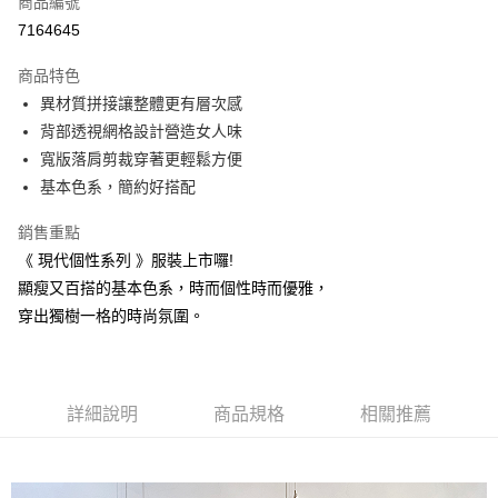
商品編號
信用卡分期付款
7164645
3 期 0 利率 每期
NT$833
21家銀行
商品特色
6 期 0 利率 每期
NT$416
21家銀行
合作金庫商業銀行
第一商業銀行
異材質拼接讓整體更有層次感
華南商業銀行
彰化商業銀行
合作金庫商業銀行
第一商業銀行
超商取貨付款
背部透視網格設計營造女人味
上海商業儲蓄銀行
台北富邦商業銀行
華南商業銀行
彰化商業銀行
國泰世華商業銀行
兆豐國際商業銀行
寬版落肩剪裁穿著更輕鬆方便
Apple Pay
上海商業儲蓄銀行
台北富邦商業銀行
臺灣中小企業銀行
台中商業銀行
基本色系，簡約好搭配
國泰世華商業銀行
兆豐國際商業銀行
匯豐（台灣）商業銀行
華泰商業銀行
悠遊付
臺灣中小企業銀行
台中商業銀行
聯邦商業銀行
遠東國際商業銀行
銷售重點
匯豐（台灣）商業銀行
華泰商業銀行
Google Pay
元大商業銀行
永豐商業銀行
《 現代個性系列 》服裝上市囉!
聯邦商業銀行
遠東國際商業銀行
玉山商業銀行
星展（台灣）商業銀行
元大商業銀行
永豐商業銀行
顯瘦又百搭的基本色系，時而個性時而優雅，
ATM付款
台新國際商業銀行
中國信託商業銀行
玉山商業銀行
星展（台灣）商業銀行
穿出獨樹一格的時尚氛圍。
台灣樂天信用卡公司
台新國際商業銀行
中國信託商業銀行
運送方式
台灣樂天信用卡公司
全家取貨付款
每筆NT$60，滿NT$1,000(含以上)免運費
詳細說明
商品規格
相關推薦
付款後全家取貨
每筆NT$60，滿NT$1,000(含以上)免運費