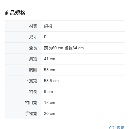
商品規格
材質
純棉
尺寸
F
全長
前長60 cm,後長64 cm
肩寬
41 cm
胸圍
53 cm
下擺寬
53.5 cm
袖長
9 cm
袖口寬
18 cm
手臂寬
20 cm
客服