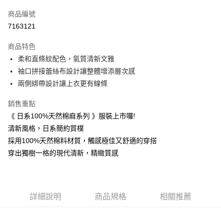
信用卡一次付款
商品編號
信用卡分期付款
7163121
3 期 0 利率 每期
NT$526
21家銀行
商品特色
6 期 0 利率 每期
NT$263
21家銀行
合作金庫商業銀行
第一商業銀行
柔和直條紋配色，氣質清新文雅
華南商業銀行
彰化商業銀行
合作金庫商業銀行
第一商業銀行
超商取貨付款
袖口拼接蕾絲布設計讓整體增添層次感
上海商業儲蓄銀行
台北富邦商業銀行
華南商業銀行
彰化商業銀行
國泰世華商業銀行
兆豐國際商業銀行
兩側綁帶設計讓上衣更有線條
Apple Pay
上海商業儲蓄銀行
台北富邦商業銀行
臺灣中小企業銀行
台中商業銀行
國泰世華商業銀行
兆豐國際商業銀行
銷售重點
匯豐（台灣）商業銀行
華泰商業銀行
悠遊付
臺灣中小企業銀行
台中商業銀行
聯邦商業銀行
遠東國際商業銀行
《 日系100%天然棉麻系列 》服裝上市囉!
匯豐（台灣）商業銀行
華泰商業銀行
Google Pay
元大商業銀行
永豐商業銀行
清新風格，日系簡約質樸
聯邦商業銀行
遠東國際商業銀行
玉山商業銀行
星展（台灣）商業銀行
元大商業銀行
永豐商業銀行
採用100%天然棉料材質，觸感極佳又舒適的穿搭
ATM付款
台新國際商業銀行
中國信託商業銀行
玉山商業銀行
星展（台灣）商業銀行
穿出獨樹一格的現代清新，精緻質感
台灣樂天信用卡公司
台新國際商業銀行
中國信託商業銀行
運送方式
台灣樂天信用卡公司
全家取貨付款
每筆NT$60，滿NT$1,000(含以上)免運費
詳細說明
商品規格
相關推薦
付款後全家取貨