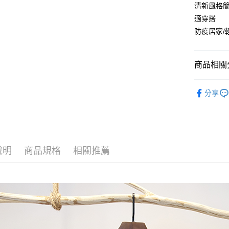
匯豐（
清新風格
悠遊付
臺灣中
聯邦商
適穿搭
匯豐（
Google Pa
元大商
聯邦商
防疫居家
玉山商
元大商
ATM付款
台新國
玉山商
台灣樂
台新國
商品相關分
台灣樂
運送方式
【 服裝 】
分享
全家取貨
【 服裝 】
每筆NT$6
【 服裝 】
付款後全
每筆NT$6
說明
商品規格
相關推薦
7-11取貨
每筆NT$6
付款後7-1
每筆NT$6
宅配