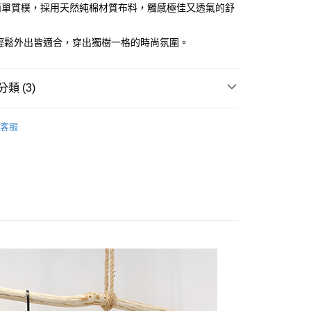
台灣）商業銀行
華泰商業銀行
簡單質樸，採用天然純棉材質布料，觸感極佳又透氣的舒
小企業銀行
台中商業銀行
業銀行
遠東國際商業銀行
台灣）商業銀行
華泰商業銀行
y
業銀行
永豐商業銀行
業銀行
遠東國際商業銀行
/輕鬆外出皆適合，穿出獨樹一格的時尚氛圍。
業銀行
星展（台灣）商業銀行
業銀行
永豐商業銀行
際商業銀行
中國信託商業銀行
業銀行
星展（台灣）商業銀行
天信用卡公司
際商業銀行
中國信託商業銀行
類 (3)
天信用卡公司
上衣
客服
付款
天然棉麻絲系列
0，滿NT$1,000(含以上)免運費
輕鬆休閒系列
家取貨
0，滿NT$1,000(含以上)免運費
付款
0，滿NT$1,000(含以上)免運費
1取貨
0，滿NT$1,000(含以上)免運費