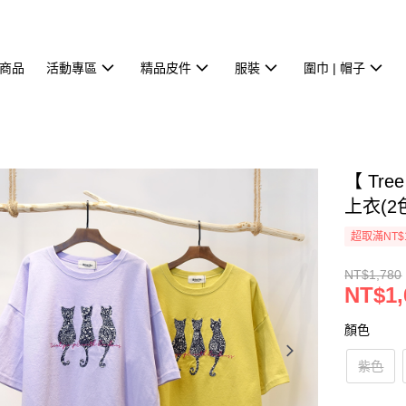
商品
活動專區
精品皮件
服裝
圍巾 | 帽子
【 Tr
上衣(2色
超取滿NT$
NT$1,780
NT$1,
顏色
紫色