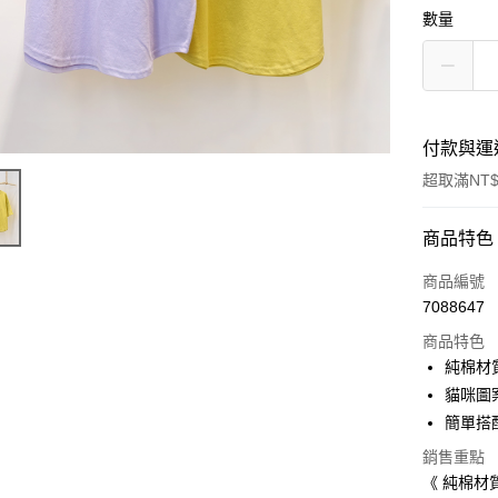
數量
付款與運
超取滿NT$
付款方式
商品特色
信用卡一
商品編號
7088647
信用卡分
商品特色
3 期 
純棉材
6 期 
合作金
貓咪圖
華南商
簡單搭
合作金
超商取貨
上海商
華南商
銷售重點
國泰世
Apple Pay
上海商
《 純棉材
臺灣中
國泰世