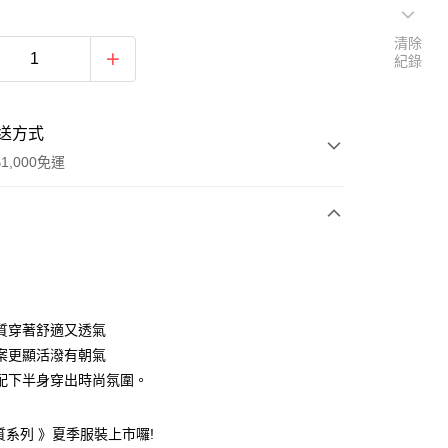
清除
紀錄
送方式
1,000免運
次付款
期付款
0 利率 每期
NT$533
21家銀行
質穿著舒適又透氣
0 利率 每期
NT$266
21家銀行
庫商業銀行
第一商業銀行
案更顯活潑有朝氣
業銀行
彰化商業銀行
配下半身穿出時尚氛圍。
庫商業銀行
第一商業銀行
付款
業儲蓄銀行
台北富邦商業銀行
業銀行
彰化商業銀行
華商業銀行
兆豐國際商業銀行
業儲蓄銀行
台北富邦商業銀行
質系列 》夏季服裝上市囉!
小企業銀行
台中商業銀行
華商業銀行
兆豐國際商業銀行