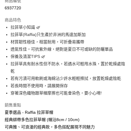
商品編號
信用卡分期付款
6937720
3 期 0 利率 每期
NT$720
21家銀行
商品特色
6 期 0 利率 每期
NT$360
21家銀行
合作金庫商業銀行
第一商業銀行
拉菲草小知識 🌿
華南商業銀行
彰化商業銀行
合作金庫商業銀行
第一商業銀行
超商取貨付款
拉菲草(Raffia)只生產於非洲的馬達加斯加
上海商業儲蓄銀行
台北富邦商業銀行
華南商業銀行
彰化商業銀行
國泰世華商業銀行
兆豐國際商業銀行
材質韌性極佳，相當耐用，可折疊易攜帶
Apple Pay
上海商業儲蓄銀行
台北富邦商業銀行
臺灣中小企業銀行
台中商業銀行
透氣性佳，可抗紫外線，絕對是夏日不可或缺的防曬單品
國泰世華商業銀行
兆豐國際商業銀行
匯豐（台灣）商業銀行
華泰商業銀行
悠遊付
臺灣中小企業銀行
台中商業銀行
保養及清潔TIPS 🌿
聯邦商業銀行
遠東國際商業銀行
匯豐（台灣）商業銀行
華泰商業銀行
拉菲草具有耐水性但不防水，若遇水可輕甩水珠，置於乾燥處陰
Google Pay
元大商業銀行
永豐商業銀行
聯邦商業銀行
遠東國際商業銀行
乾
玉山商業銀行
星展（台灣）商業銀行
元大商業銀行
永豐商業銀行
ATM付款
若有污漬可用軟刷或海綿沾少許水輕輕擦拭，放置乾燥處陰乾
台新國際商業銀行
中國信託商業銀行
玉山商業銀行
星展（台灣）商業銀行
台灣樂天信用卡公司
若長時間不使用時，請展開保存
台新國際商業銀行
中國信託商業銀行
運送方式
穿著深色織物跟草帽摩擦也可能會染色，要小心唷!
台灣樂天信用卡公司
全家取貨付款
銷售重點
每筆NT$60，滿NT$1,000(含以上)免運費
夏季選品 - Raffia 拉菲草帽
付款後全家取貨
經典綁帶多色拉菲草帽 (帽沿8cm / 10cm)
每筆NT$60，滿NT$1,000(含以上)免運費
可典雅、可浪漫的經典款，多色搭配展現不同魅力