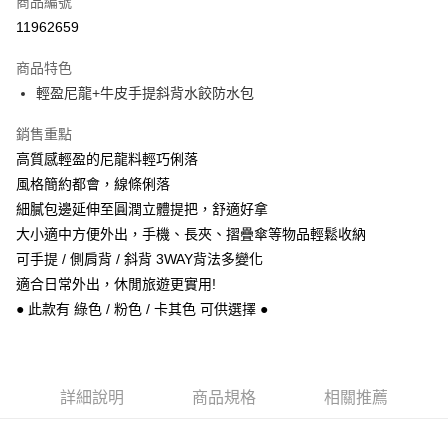
商品編號
信用卡分期付款
11962659
3 期 0 利率 每期
NT$960
21家銀行
商品特色
6 期 0 利率 每期
NT$480
21家銀行
合作金庫商業銀行
第一商業銀行
輕盈尼龍+牛皮手提斜背水餃防水包
華南商業銀行
彰化商業銀行
合作金庫商業銀行
第一商業銀行
超商取貨付款
上海商業儲蓄銀行
台北富邦商業銀行
華南商業銀行
彰化商業銀行
銷售重點
國泰世華商業銀行
兆豐國際商業銀行
Apple Pay
上海商業儲蓄銀行
台北富邦商業銀行
高質感輕盈的尼龍料輕巧俐落
臺灣中小企業銀行
台中商業銀行
國泰世華商業銀行
兆豐國際商業銀行
風格簡約都會，線條俐落
匯豐（台灣）商業銀行
華泰商業銀行
悠遊付
臺灣中小企業銀行
台中商業銀行
聯邦商業銀行
遠東國際商業銀行
細膩包邊延伸至圓潤立體提把，舒適好拿
匯豐（台灣）商業銀行
華泰商業銀行
Google Pay
元大商業銀行
永豐商業銀行
大小適中方便外出，手機、長夾、摺疊傘等物品輕鬆收納
聯邦商業銀行
遠東國際商業銀行
玉山商業銀行
星展（台灣）商業銀行
元大商業銀行
永豐商業銀行
可手提 / 側肩背 / 斜背 3WAY背法多變化
ATM付款
台新國際商業銀行
中國信託商業銀行
玉山商業銀行
星展（台灣）商業銀行
適合日常外出，休閒旅遊更實用!
台灣樂天信用卡公司
台新國際商業銀行
中國信託商業銀行
● 此款有 綠色 / 粉色 / 卡其色 可供選擇 ●
運送方式
台灣樂天信用卡公司
全家取貨付款
每筆NT$60，滿NT$1,000(含以上)免運費
詳細說明
商品規格
相關推薦
付款後全家取貨
每筆NT$60，滿NT$1,000(含以上)免運費