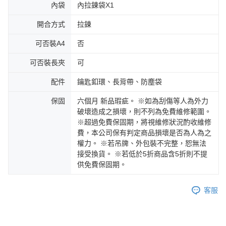
內袋
內拉鍊袋X1
開合方式
拉鍊
可否裝A4
否
可否裝長夾
可
配件
鑰匙釦環、長背帶、防塵袋
保固
六個月 新品瑕疵。 ※如為刮傷等人為外力
破壞造成之損壞，則不列為免費維修範圍。
※超過免費保固期，將視維修狀況酌收維修
費，本公司保有判定商品損壞是否為人為之
權力。 ※若吊牌、外包裝不完整，恕無法
接受換貨。 ※若低於5折商品含5折則不提
供免費保固期。
客服