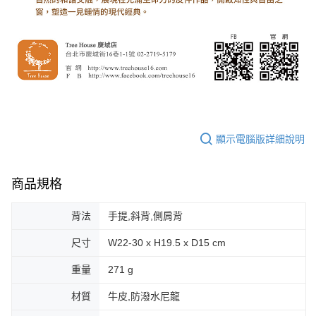
顯示電腦版詳細說明
商品規格
背法
手提,斜背,側肩背
尺寸
W22-30 x H19.5 x D15 cm
重量
271 g
材質
牛皮,防潑水尼龍