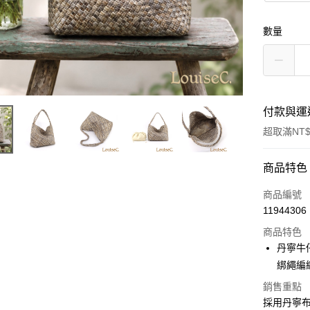
數量
付款與運
超取滿NT$
付款方式
商品特色
信用卡一
商品編號
11944306
信用卡分
商品特色
3 期 
丹寧牛
6 期 
合作金
綁繩編
華南商
合作金
超商取貨
銷售重點
上海商
華南商
採用丹寧
國泰世