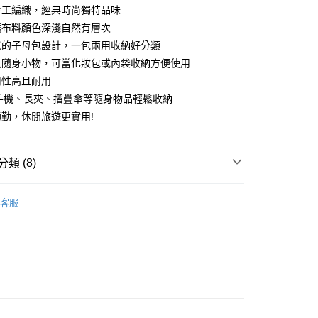
業儲蓄銀行
台北富邦商業銀行
手工編織，經典時尚獨特品味
小企業銀行
台中商業銀行
華商業銀行
兆豐國際商業銀行
台灣）商業銀行
華泰商業銀行
讓布料顏色深淺自然有層次
小企業銀行
台中商業銀行
業銀行
遠東國際商業銀行
式的子母包設計，一包兩用收納好分類
台灣）商業銀行
華泰商業銀行
y
業銀行
永豐商業銀行
業銀行
遠東國際商業銀行
入隨身小物，可當化妝包或內袋收納方便使用
業銀行
星展（台灣）商業銀行
業銀行
永豐商業銀行
用性高且耐用
際商業銀行
中國信託商業銀行
業銀行
星展（台灣）商業銀行
、手機、長夾、摺疊傘等隨身物品輕鬆收納
天信用卡公司
際商業銀行
中國信託商業銀行
勤，休閒旅遊更實用!
天信用卡公司
付款
類 (8)
0，滿NT$1,000(含以上)免運費
uiseC. 設計品牌 】
全部商品
家取貨
客服
格推薦 】
OL上班族首選
0，滿NT$1,000(含以上)免運費
格推薦 】
都會時尚百搭
付款
uiseC. 設計品牌 】
肩背包
0，滿NT$1,000(含以上)免運費
質快搜 】
〈 尼龍｜帆布系列 〉
1取貨
色挑選 】
知性大地 · 棕／卡其／駝／咖啡色
0，滿NT$1,000(含以上)免運費