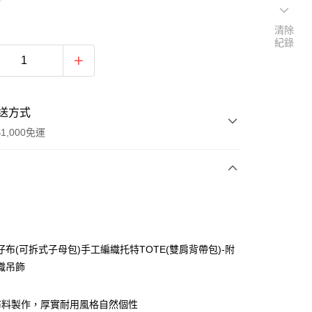
清除
紀錄
送方式
1,000免運
次付款
期付款
0 利率 每期
NT$960
21家銀行
仔布(可拆式子母包)手工編織托特TOTE(雙肩背帶包)-附
0 利率 每期
NT$480
21家銀行
庫商業銀行
第一商業銀行
織吊飾
業銀行
彰化商業銀行
庫商業銀行
第一商業銀行
付款
業儲蓄銀行
台北富邦商業銀行
業銀行
彰化商業銀行
布料製作，厚實耐用風格自然個性
華商業銀行
兆豐國際商業銀行