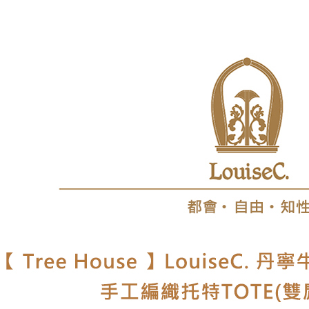
【 皮件材
宅配
每筆NT$8
【 皮件 Lo