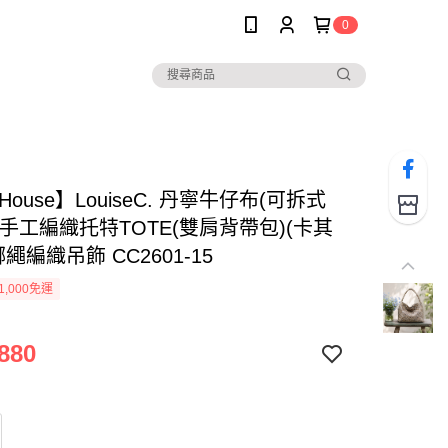
0
 House】LouiseC. 丹寧牛仔布(可拆式
手工編織托特TOTE(雙肩背帶包)(卡其
綁繩編織吊飾 CC2601-15
1,000免運
880