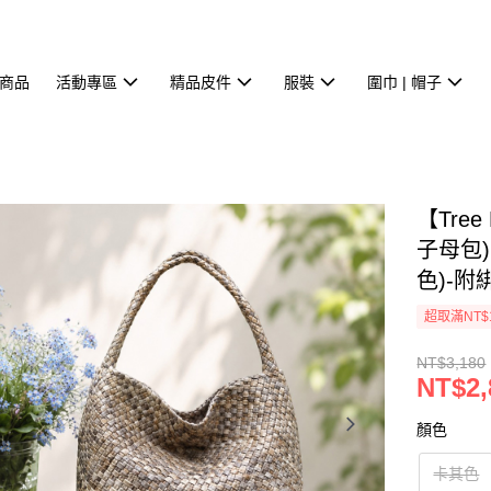
商品
活動專區
精品皮件
服裝
圍巾 | 帽子
【Tree
子母包)
色)-附
超取滿NT$
NT$3,180
NT$2,
顏色
卡其色