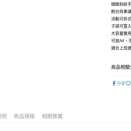
Apple Pay
上海商
細緻斜紋
臺灣中
國泰世
匯豐（
刷白效果
悠遊付
臺灣中
聯邦商
活動可拆
匯豐（
Google Pa
元大商
聯邦商
子袋可置
玉山商
元大商
ATM付款
大容量實
台新國
玉山商
可放A4
台灣樂
台新國
適合上班通
台灣樂
運送方式
全家取貨
商品相關分
每筆NT$6
【 皮件 Lo
付款後全
分享
【 皮件風
每筆NT$6
【 皮件風
7-11取貨
【 皮件 Lo
每筆NT$6
說明
商品規格
相關推薦
【 皮件材
付款後7-1
【 皮件顏
每筆NT$6