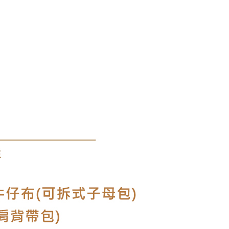
質快搜 】
〈 編織系列 〉
0，滿NT$1,000(含以上)免運費
uiseC. 設計品牌 】
經典款（TOTE/波士頓/馬鞍包）