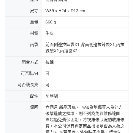
尺寸
W39 x H24 x D12 cm
重量
660 g
材質
牛皮
內袋
前面側邊拉鍊袋X1,背面側邊拉鍊袋X1,內拉
鍊袋X2,內插袋X2
開合方式
拉鍊
可否裝A4
可
可否裝長夾
可
配件
防塵袋
保固
六個月 新品瑕疵。 ※如為刮傷等人為外力
破壞造成之損壞，則不列為免費維修範圍。
※超過免費保固期，將視維修狀況酌收維修
費，本公司保有判定商品損壞是否為人為之
權力。 ※若吊牌、外包裝不完整，恕無法