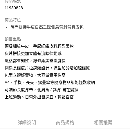
商品編號
信用卡分期付款
11930828
3 期 0 利率 每期
NT$1,716
21家銀行
商品特色
6 期 0 利率 每期
NT$858
21家銀行
合作金庫商業銀行
第一商業銀行
時尚拼接牛皮自然垂墜側肩背斜背真皮包
華南商業銀行
彰化商業銀行
合作金庫商業銀行
第一商業銀行
超商取貨付款
上海商業儲蓄銀行
台北富邦商業銀行
華南商業銀行
彰化商業銀行
銷售重點
國泰世華商業銀行
兆豐國際商業銀行
Apple Pay
上海商業儲蓄銀行
台北富邦商業銀行
頂級細紋牛皮，手感細緻皮料輕盈柔軟
臺灣中小企業銀行
台中商業銀行
國泰世華商業銀行
兆豐國際商業銀行
皮片拼接更加立體有流線律動感
匯豐（台灣）商業銀行
華泰商業銀行
悠遊付
臺灣中小企業銀行
台中商業銀行
聯邦商業銀行
遠東國際商業銀行
風格都會知性，線條柔美垂墜度佳
匯豐（台灣）商業銀行
華泰商業銀行
Google Pay
元大商業銀行
永豐商業銀行
側邊長條皮片拉鍊頭設計，造型加分增加線條感
聯邦商業銀行
遠東國際商業銀行
玉山商業銀行
星展（台灣）商業銀行
元大商業銀行
永豐商業銀行
包型立體好置物，大容量實用性高
ATM付款
台新國際商業銀行
中國信託商業銀行
玉山商業銀行
星展（台灣）商業銀行
A4、手機、長夾、摺疊傘等隨身物品都能輕鬆收納
台灣樂天信用卡公司
台新國際商業銀行
中國信託商業銀行
可調節長度背帶，側肩背 / 斜背 自在變換
運送方式
台灣樂天信用卡公司
上班通勤、日常外出皆適宜，輕鬆百搭
全家取貨付款
每筆NT$60，滿NT$1,000(含以上)免運費
付款後全家取貨
詳細說明
商品規格
相關推薦
每筆NT$60，滿NT$1,000(含以上)免運費