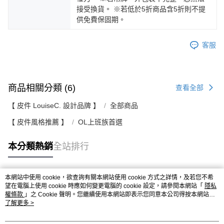
接受換貨。 ※若低於5折商品含5折則不提
供免費保固期。
客服
商品相關分類 (6)
查看全部
【 皮件 LouiseC. 設計品牌 】
全部商品
【 皮件風格推薦 】
OL上班族首選
本分類熱銷
全站排行
本網站中使用 cookie，欲查詢有關本網站使用 cookie 方式之詳情，及若您不希
熱門標籤
望在電腦上使用 cookie 時應如何變更電腦的 cookie 設定，請參閱本網站「
隱私
權條款
」之 Cookie 聲明。您繼續使用本網站即表示您同意本公司得按本網站使
用條款之 Cookie 聲明使用 cookie。
了解更多 >