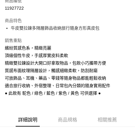
商品編號
信用卡分期付款
11927722
3 期 0 利率 每期
NT$236
21家銀行
商品特色
6 期 0 利率 每期
NT$118
21家銀行
合作金庫商業銀行
第一商業銀行
牛皮雙拉鍊多隔層飾品收納旅行隨身方形真皮包
華南商業銀行
彰化商業銀行
合作金庫商業銀行
第一商業銀行
超商取貨付款
上海商業儲蓄銀行
台北富邦商業銀行
華南商業銀行
彰化商業銀行
銷售重點
國泰世華商業銀行
兆豐國際商業銀行
Apple Pay
上海商業儲蓄銀行
台北富邦商業銀行
繽紛質感色系，精緻亮麗
臺灣中小企業銀行
台中商業銀行
國泰世華商業銀行
兆豐國際商業銀行
頂級個性牛皮，手感厚實皮料柔軟
匯豐（台灣）商業銀行
華泰商業銀行
悠遊付
臺灣中小企業銀行
台中商業銀行
聯邦商業銀行
遠東國際商業銀行
精緻雙拉鍊設計大開口好拿取物品，包款小巧攜帶方便
匯豐（台灣）商業銀行
華泰商業銀行
Google Pay
元大商業銀行
永豐商業銀行
質感布面紋理隔層設計，觸感細緻柔軟，防刮耐磨
聯邦商業銀行
遠東國際商業銀行
玉山商業銀行
星展（台灣）商業銀行
元大商業銀行
永豐商業銀行
可放飾品、耳機、藥品、零錢等隨身物品都能輕鬆收納
ATM付款
台新國際商業銀行
中國信託商業銀行
玉山商業銀行
星展（台灣）商業銀行
適合旅行收納、外宿整理、日常包內分類的隨身實用配件
台灣樂天信用卡公司
台新國際商業銀行
中國信託商業銀行
● 此款有 駝色 / 綠色 / 藍色 / 紫色 / 黃色 可供選擇 ●
運送方式
台灣樂天信用卡公司
全家取貨付款
每筆NT$60，滿NT$1,000(含以上)免運費
詳細說明
商品規格
相關推薦
付款後全家取貨
每筆NT$60，滿NT$1,000(含以上)免運費