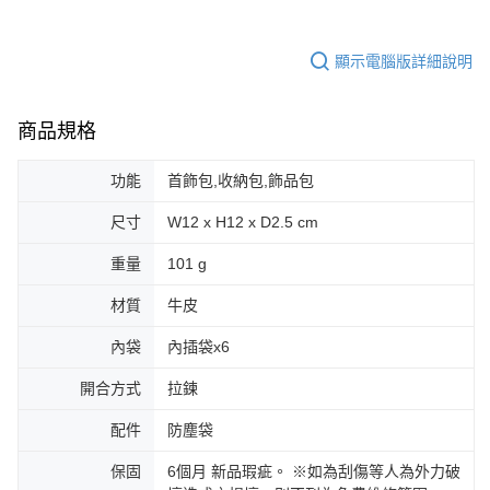
顯示電腦版詳細說明
商品規格
功能
首飾包,收納包,飾品包
尺寸
W12 x H12 x D2.5 cm
重量
101 g
材質
牛皮
內袋
內插袋x6
開合方式
拉鍊
配件
防塵袋
保固
6個月 新品瑕疵。 ※如為刮傷等人為外力破