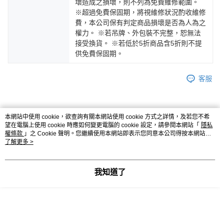
壞造成之損壞，則不列為免費維修範圍。
※超過免費保固期，將視維修狀況酌收維修
費，本公司保有判定商品損壞是否為人為之
權力。 ※若吊牌、外包裝不完整，恕無法
接受換貨。 ※若低於5折商品含5折則不提
供免費保固期。
客服
本網站中使用 cookie，欲查詢有關本網站使用 cookie 方式之詳情，及若您不希
商品相關分類 (3)
查看全部
望在電腦上使用 cookie 時應如何變更電腦的 cookie 設定，請參閱本網站「
隱私
權條款
」之 Cookie 聲明。您繼續使用本網站即表示您同意本公司得按本網站使
【 皮件 LouiseC. 設計品牌 】
全部商品
用條款之 Cookie 聲明使用 cookie。
了解更多 >
【 皮件 LouiseC. 設計品牌 】
卡夾｜零錢鑰匙｜手機包｜護照夾
我知道了
本分類熱銷
全站排行
熱門標籤