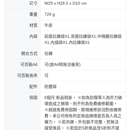
尺寸
W29 x H28.5 x D10 cm
重量
729 g
材質
牛皮
內袋
前面拉鍊袋X1,背面拉鍊袋X1,中隔層拉鍊袋
X1,內插袋X1,內拉鍊袋X1
開合方式
拉鍊
可否裝A4
可(放A4時無法後背)
可否裝長夾
可
配件
防塵袋
保固
6個月 新品瑕疵。 ※如為刮傷等人為外力破
壞造成之損壞，則不列為免費維修範圍。
※超過免費保固期，將視維修狀況酌收維修
費，本公司保有判定商品損壞是否為人為之
權力。 ※若吊牌、外包裝不完整，恕無法
接受換貨。 ※若低於5折商品含5折則不提