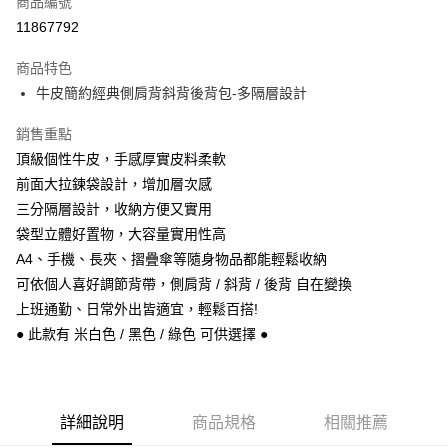
商品編號
信用卡分期付款
11867792
3 期 0 利率 每期
NT$1,253
21家銀行
商品特色
6 期 0 利率 每期
NT$626
21家銀行
合作金庫商業銀行
第一商業銀行
牛皮簡約經典側肩背斜背後背包-多隔層設計
華南商業銀行
彰化商業銀行
合作金庫商業銀行
第一商業銀行
超商取貨付款
上海商業儲蓄銀行
台北富邦商業銀行
華南商業銀行
彰化商業銀行
銷售重點
國泰世華商業銀行
兆豐國際商業銀行
Apple Pay
上海商業儲蓄銀行
台北富邦商業銀行
頂級個性牛皮，手感厚實皮料柔軟
臺灣中小企業銀行
台中商業銀行
國泰世華商業銀行
兆豐國際商業銀行
前面大拉鍊袋設計，增加層次感
匯豐（台灣）商業銀行
華泰商業銀行
悠遊付
臺灣中小企業銀行
台中商業銀行
聯邦商業銀行
遠東國際商業銀行
三分隔層設計，收納方便又實用
匯豐（台灣）商業銀行
華泰商業銀行
Google Pay
元大商業銀行
永豐商業銀行
袋型立體好置物，大容量實用性高
聯邦商業銀行
遠東國際商業銀行
玉山商業銀行
星展（台灣）商業銀行
元大商業銀行
永豐商業銀行
A4、手機、長夾、摺疊傘等隨身物品都能輕鬆收納
ATM付款
台新國際商業銀行
中國信託商業銀行
玉山商業銀行
星展（台灣）商業銀行
可依個人喜好調節背帶，側肩背 / 斜背 / 後背 自在變換
台灣樂天信用卡公司
台新國際商業銀行
中國信託商業銀行
上班通勤、日常外出皆適宜，輕鬆百搭!
運送方式
台灣樂天信用卡公司
● 此款有 米白色 / 黑色 / 綠色 可供選擇 ●
全家取貨付款
每筆NT$60，滿NT$1,000(含以上)免運費
付款後全家取貨
詳細說明
商品規格
相關推薦
每筆NT$60，滿NT$1,000(含以上)免運費