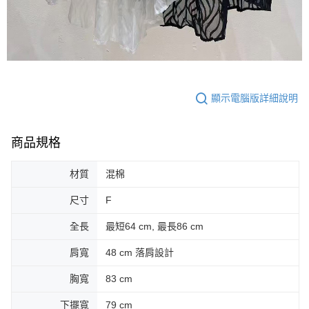
顯示電腦版詳細說明
商品規格
材質
混棉
尺寸
F
全長
最短64 cm, 最長86 cm
肩寬
48 cm 落肩設計
胸寬
83 cm
下擺寬
79 cm