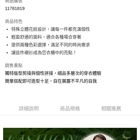
商品編號
信用卡分期付款
11781819
3 期 0 利率 每期
NT$383
21家銀行
商品特色
6 期 0 利率 每期
NT$191
21家銀行
合作金庫商業銀行
第一商業銀行
特殊立體花紋設計，讓每一件都充滿個性
華南商業銀行
彰化商業銀行
合作金庫商業銀行
第一商業銀行
超商取貨付款
輕盈舒適的面料，適合各種場合穿著
上海商業儲蓄銀行
台北富邦商業銀行
華南商業銀行
彰化商業銀行
國泰世華商業銀行
兆豐國際商業銀行
提供兩種色彩選擇，滿足不同的時尚需求
Apple Pay
上海商業儲蓄銀行
台北富邦商業銀行
臺灣中小企業銀行
台中商業銀行
讓這件襯衫成為您衣櫃中的亮點！
國泰世華商業銀行
兆豐國際商業銀行
匯豐（台灣）商業銀行
華泰商業銀行
悠遊付
臺灣中小企業銀行
台中商業銀行
聯邦商業銀行
遠東國際商業銀行
銷售重點
匯豐（台灣）商業銀行
華泰商業銀行
Google Pay
元大商業銀行
永豐商業銀行
獨特版型剪接與個性拼接，細品多層次的穿衣體驗
聯邦商業銀行
遠東國際商業銀行
玉山商業銀行
星展（台灣）商業銀行
元大商業銀行
永豐商業銀行
簡單搭配即可造型十足，自在展露不平凡的自我
ATM付款
台新國際商業銀行
中國信託商業銀行
玉山商業銀行
星展（台灣）商業銀行
台灣樂天信用卡公司
台新國際商業銀行
中國信託商業銀行
運送方式
台灣樂天信用卡公司
全家取貨付款
詳細說明
商品規格
相關推薦
每筆NT$60，滿NT$1,000(含以上)免運費
付款後全家取貨
每筆NT$60，滿NT$1,000(含以上)免運費