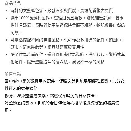
商品特色
6 期 0 利率 每期
NT$140
21家銀行
合作金庫商業銀行
第一商業銀行
沉靜的文藝藍色系，散發溫柔與質感，鳥語花香復古氣質
華南商業銀行
彰化商業銀行
合作金庫商業銀行
第一商業銀行
超商取貨付款
選用100%長絨棉製作，纖維細長且柔軟，觸感細緻舒適，吸水
上海商業儲蓄銀行
台北富邦商業銀行
華南商業銀行
彰化商業銀行
國泰世華商業銀行
兆豐國際商業銀行
性佳且透氣，長時間使用依然保持柔順不粗糙，給肌膚最自然的
Apple Pay
上海商業儲蓄銀行
台北富邦商業銀行
臺灣中小企業銀行
台中商業銀行
呵護。
國泰世華商業銀行
兆豐國際商業銀行
匯豐（台灣）商業銀行
華泰商業銀行
悠遊付
臺灣中小企業銀行
台中商業銀行
可靈活搭配不同的穿搭風格，也可作為多用途的配件，如圍巾、
聯邦商業銀行
遠東國際商業銀行
匯豐（台灣）商業銀行
華泰商業銀行
頭巾、背包裝飾等，極具舒適感與實用性
Google Pay
元大商業銀行
永豐商業銀行
聯邦商業銀行
遠東國際商業銀行
除了作為時尚配件，還可以用來作為裝飾，搭配包包、髮飾或其
玉山商業銀行
星展（台灣）商業銀行
元大商業銀行
永豐商業銀行
ATM付款
他配件，提升整體造型的層次感，展現不一樣的風格
台新國際商業銀行
中國信託商業銀行
玉山商業銀行
星展（台灣）商業銀行
台灣樂天信用卡公司
台新國際商業銀行
中國信託商業銀行
銷售重點
運送方式
台灣樂天信用卡公司
圍巾/絲巾是美觀實用的配件，保暖之餘也能展現優雅氣質，加分女
全家取貨付款
性迷人的柔美線條。
每筆NT$60，滿NT$1,000(含以上)免運費
修身且增添整體層次感，點綴秋冬暗沉的日常衣著。
付款後全家取貨
輕盈透氣的質地，也能於春日時做為抵擋早晚微涼寒氣的披肩使
每筆NT$60，滿NT$1,000(含以上)免運費
用。
7-11取貨付款
每筆NT$60，滿NT$1,000(含以上)免運費