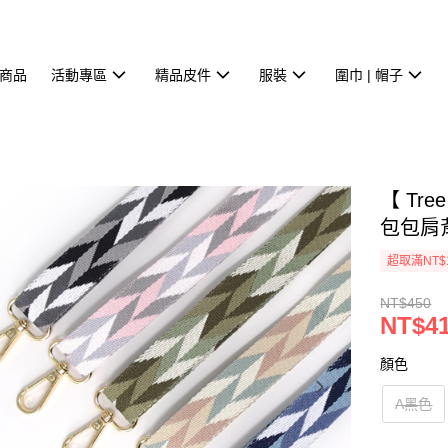
商品
活動專區
精品皮件
服裝
圍巾 | 帽子
【 Tr
包包肩背
超取滿NT$
NT$450
NT$4
顏色
A黑色