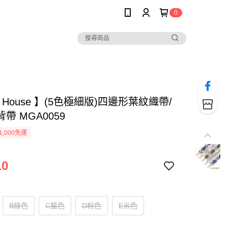
0
ee House 】(5色極細版)四邊形葉紋織帶/
帶 MGA0059
1,000免運
10
B綠色
C藍色
D粉色
E米色