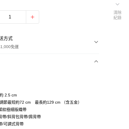
清除
紀錄
送方式
1,000免運
次付款
期付款
0 利率 每期
NT$136
21家銀行
 2.5 cm
0 利率 每期
NT$68
21家銀行
庫商業銀行
第一商業銀行
調節最短約72 cm 最長約129 cm （含五金）
業銀行
彰化商業銀行
葉紋極細版織帶
庫商業銀行
第一商業銀行
付款
業儲蓄銀行
台北富邦商業銀行
業銀行
彰化商業銀行
背帶/斜背包背帶/肩背帶
華商業銀行
兆豐國際商業銀行
業儲蓄銀行
台北富邦商業銀行
帶/可調式背帶
小企業銀行
台中商業銀行
華商業銀行
兆豐國際商業銀行