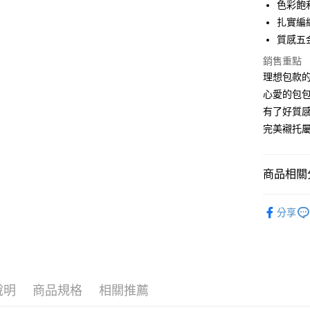
色彩飽
匯豐（
悠遊付
臺灣中
聯邦商
扎實編
匯豐（
Google Pa
元大商
質感五
聯邦商
玉山商
元大商
ATM付款
銷售重點
台新國
玉山商
理想包款
台灣樂
台新國
心愛的包
台灣樂
運送方式
有了好質感
完美襯托屬
全家取貨
每筆NT$6
商品相關分
付款後全
每筆NT$6
【 皮件 Lo
分享
7-11取貨
【 皮件 Lo
每筆NT$6
付款後7-1
每筆NT$6
說明
商品規格
相關推薦
宅配