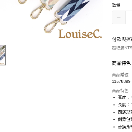
數量
付款與運
超取滿NT$
付款方式
商品特色
信用卡一
商品編號
11578899
信用卡分
商品特色
3 期 
寬度： 約
6 期 
合作金
長度： 
華南商
四邊形
合作金
超商取貨
上海商
華南商
側背包
國泰世
Apple Pay
上海商
替換背
臺灣中
國泰世