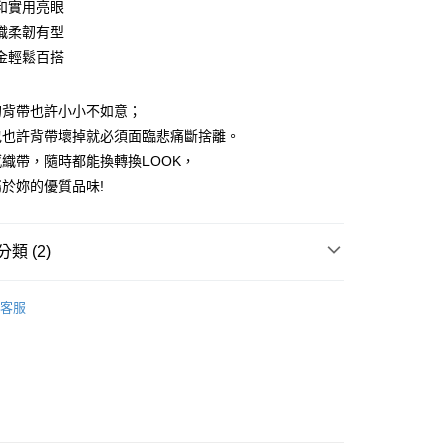
和實用亮眼
台灣）商業銀行
華泰商業銀行
小企業銀行
台中商業銀行
業銀行
遠東國際商業銀行
織柔韌有型
台灣）商業銀行
華泰商業銀行
y
業銀行
永豐商業銀行
金輕鬆百搭
業銀行
遠東國際商業銀行
業銀行
星展（台灣）商業銀行
業銀行
永豐商業銀行
際商業銀行
中國信託商業銀行
業銀行
星展（台灣）商業銀行
的背帶也許小小不如意；
天信用卡公司
際商業銀行
中國信託商業銀行
包也許背帶壞掉就必須面臨悲痛斷捨離。
天信用卡公司
織帶，隨時都能換轉換LOOK，
於妳的優質品味!⁣
付款
0，滿NT$1,000(含以上)免運費
類 (2)
家取貨
0，滿NT$1,000(含以上)免運費
uiseC. 設計品牌 】
織帶｜背帶
客服
付款
uiseC. 設計品牌 】
全部商品
0，滿NT$1,000(含以上)免運費
1取貨
0，滿NT$1,000(含以上)免運費