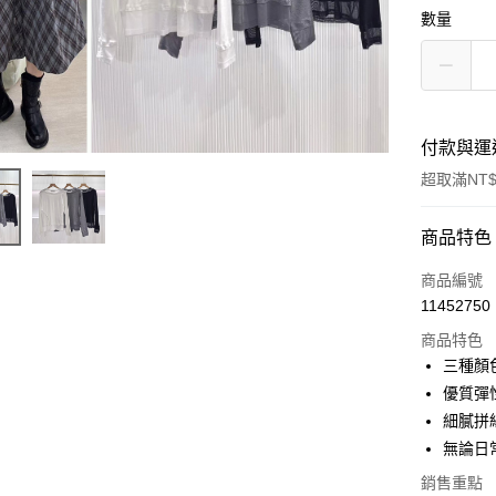
數量
付款與運
超取滿NT$
付款方式
商品特色
信用卡一
商品編號
11452750
信用卡分
商品特色
3 期 
三種顏
6 期 
合作金
優質彈
華南商
細膩拼
合作金
超商取貨
上海商
華南商
無論日
國泰世
Apple Pay
上海商
銷售重點
臺灣中
國泰世