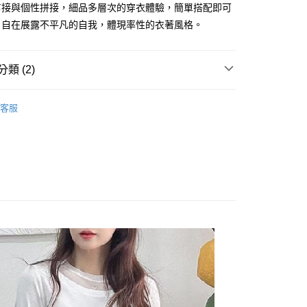
台灣）商業銀行
華泰商業銀行
剪接與個性拼接，細品多層次的穿衣體驗，簡單搭配即可
小企業銀行
台中商業銀行
業銀行
遠東國際商業銀行
，自在展露不平凡的自我，體現率性的衣著風格。
台灣）商業銀行
華泰商業銀行
y
業銀行
永豐商業銀行
業銀行
遠東國際商業銀行
業銀行
星展（台灣）商業銀行
業銀行
永豐商業銀行
際商業銀行
中國信託商業銀行
類 (2)
業銀行
星展（台灣）商業銀行
天信用卡公司
際商業銀行
中國信託商業銀行
上衣
天信用卡公司
客服
都會時尚系列
付款
0，滿NT$1,000(含以上)免運費
家取貨
0，滿NT$1,000(含以上)免運費
付款
0，滿NT$1,000(含以上)免運費
1取貨
0，滿NT$1,000(含以上)免運費