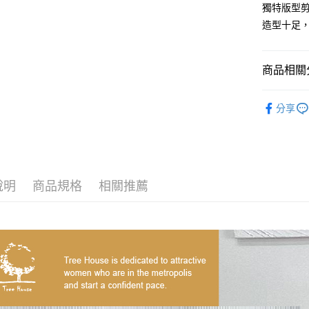
匯豐（
獨特版型
悠遊付
臺灣中
聯邦商
造型十足
匯豐（
Google Pa
元大商
聯邦商
玉山商
元大商
ATM付款
台新國
商品相關分
玉山商
台灣樂
台新國
【 服裝 】
台灣樂
運送方式
分享
【 服裝 】
全家取貨
每筆NT$6
付款後全
說明
商品規格
相關推薦
每筆NT$6
7-11取貨
每筆NT$6
付款後7-1
每筆NT$6
宅配