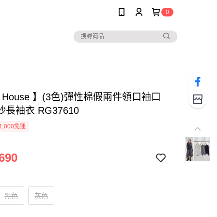
0
ee House 】(3色)彈性棉假兩件領口袖口
長袖衣 RG37610
1,000免運
690
黑色
灰色