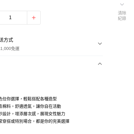
清除
紀錄
送方式
1,000免運
次付款
期付款
0 利率 每期
NT$563
21家銀行
色任你選擇，輕鬆搭配各種造型
0 利率 每期
NT$281
21家銀行
庫商業銀行
第一商業銀行
性棉料，舒適透氣，讓你自在活動
業銀行
彰化商業銀行
紗設計，增添層次感，展現女性魅力
庫商業銀行
第一商業銀行
付款
業儲蓄銀行
台北富邦商業銀行
業銀行
彰化商業銀行
常穿搭或特別場合，都是你的完美選擇
華商業銀行
兆豐國際商業銀行
業儲蓄銀行
台北富邦商業銀行
小企業銀行
台中商業銀行
華商業銀行
兆豐國際商業銀行