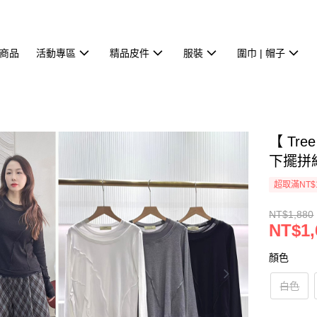
商品
活動專區
精品皮件
服裝
圍巾 | 帽子
【 Tr
下擺拼紗
超取滿NT$
NT$1,880
NT$1,
顏色
白色