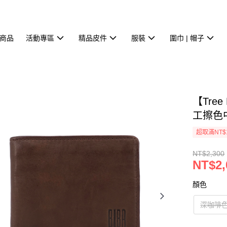
商品
活動專區
精品皮件
服裝
圍巾 | 帽子
【Tre
工擦色中
超取滿NT$
NT$2,300
NT$2,
顏色
深咖啡