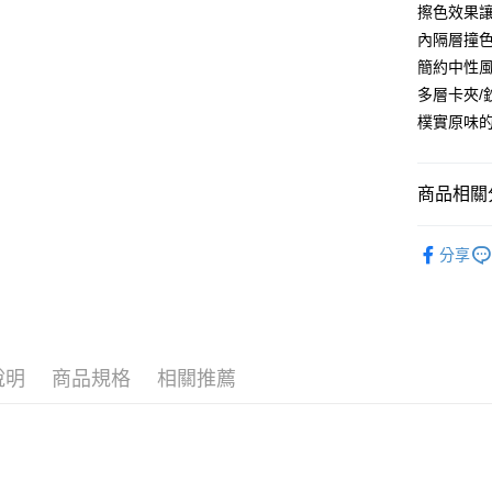
匯豐（
擦色效果
悠遊付
臺灣中
聯邦商
內隔層撞
匯豐（
Google Pa
元大商
聯邦商
簡約中性
玉山商
元大商
ATM付款
多層卡夾/
台新國
玉山商
樸實原味
台灣樂
台新國
台灣樂
運送方式
商品相關分
全家取貨
每筆NT$6
【 皮件 Lo
分享
【 皮件 Lo
付款後全
每筆NT$6
【 皮件材
【 皮件 Lo
7-11取貨
說明
商品規格
相關推薦
每筆NT$6
付款後7-1
每筆NT$6
宅配