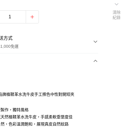
清除
紀錄
送方式
1,000免運
次付款
期付款
0 利率 每期
NT$693
21家銀行
品牌植鞣革水洗牛皮手工擦色中性對開短夾
0 利率 每期
NT$346
21家銀行
庫商業銀行
第一商業銀行
業銀行
彰化商業銀行
庫商業銀行
第一商業銀行
廠製作，獨特風格
付款
業儲蓄銀行
台北富邦商業銀行
業銀行
彰化商業銀行
感天然植鞣革水洗牛皮，手感柔軟垂墜度佳
華商業銀行
兆豐國際商業銀行
業儲蓄銀行
台北富邦商業銀行
自然，色彩溫潤飽和，展現真皮自然紋路
小企業銀行
台中商業銀行
華商業銀行
兆豐國際商業銀行