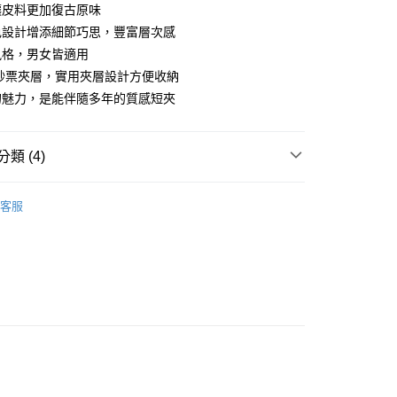
台灣）商業銀行
華泰商業銀行
讓皮料更加復古原味
小企業銀行
台中商業銀行
業銀行
遠東國際商業銀行
色設計增添細節巧思，豐富層次感
台灣）商業銀行
華泰商業銀行
y
業銀行
永豐商業銀行
業銀行
遠東國際商業銀行
風格，男女皆適用
業銀行
星展（台灣）商業銀行
業銀行
永豐商業銀行
鈔票夾層，實用夾層設計方便收納
際商業銀行
中國信託商業銀行
業銀行
星展（台灣）商業銀行
的魅力，是能伴隨多年的質感短夾
天信用卡公司
際商業銀行
中國信託商業銀行
天信用卡公司
類 (4)
付款
0，滿NT$1,000(含以上)免運費
uiseC. 設計品牌 】
全部商品
客服
uiseC. 設計品牌 】
短夾｜中夾｜長夾
家取貨
0，滿NT$1,000(含以上)免運費
質快搜 】
〈 天然植鞣革牛皮系列 〉
uiseC. 設計品牌 】
中性專區
付款
0，滿NT$1,000(含以上)免運費
1取貨
0，滿NT$1,000(含以上)免運費