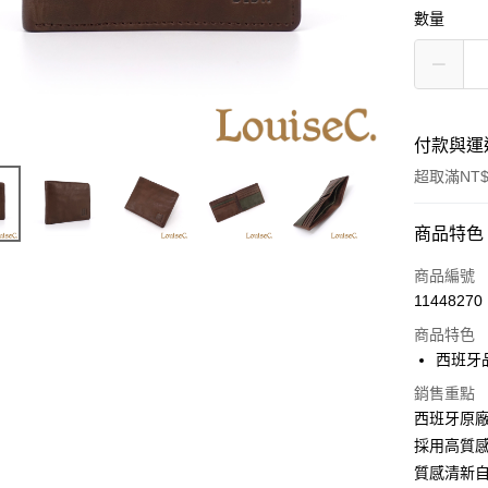
數量
付款與運
超取滿NT$
付款方式
商品特色
信用卡一
商品編號
11448270
信用卡分
商品特色
3 期 
西班牙
6 期 
合作金
銷售重點
華南商
合作金
西班牙原
超商取貨
上海商
華南商
採用高質
國泰世
Apple Pay
上海商
質感清新
臺灣中
國泰世