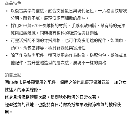
商品特色
6 期 0 利率 每期
NT$140
21家銀行
合作金庫商業銀行
第一商業銀行
以復古美學為靈感，融合文藝氣息與現代配色，十六格圖紋層次
華南商業銀行
彰化商業銀行
合作金庫商業銀行
第一商業銀行
超商取貨付款
分明、耐看不膩，展現低調而細緻的品味。
上海商業儲蓄銀行
台北富邦商業銀行
華南商業銀行
彰化商業銀行
國泰世華商業銀行
兆豐國際商業銀行
採用30%絲+70%長絨棉的材質，手感柔軟細膩，帶有絲的光澤
Apple Pay
上海商業儲蓄銀行
台北富邦商業銀行
臺灣中小企業銀行
台中商業銀行
感與細緻觸感，同時擁有棉料的吸濕性與舒適性
國泰世華商業銀行
兆豐國際商業銀行
匯豐（台灣）商業銀行
華泰商業銀行
悠遊付
臺灣中小企業銀行
台中商業銀行
可靈活搭配不同的穿搭風格，也可作為多用途的配件，如圍巾、
聯邦商業銀行
遠東國際商業銀行
匯豐（台灣）商業銀行
華泰商業銀行
頭巾、背包裝飾等，極具舒適感與實用性
Google Pay
元大商業銀行
永豐商業銀行
聯邦商業銀行
遠東國際商業銀行
除了作為時尚配件，還可以用來作為裝飾，搭配包包、髮飾或其
玉山商業銀行
星展（台灣）商業銀行
元大商業銀行
永豐商業銀行
ATM付款
他配件，提升整體造型的層次感，展現不一樣的風格
台新國際商業銀行
中國信託商業銀行
玉山商業銀行
星展（台灣）商業銀行
台灣樂天信用卡公司
台新國際商業銀行
中國信託商業銀行
銷售重點
運送方式
台灣樂天信用卡公司
圍巾/絲巾是美觀實用的配件，保暖之餘也能展現優雅氣質，加分女
全家取貨付款
性迷人的柔美線條。
每筆NT$60，滿NT$1,000(含以上)免運費
修身且增添整體層次感，點綴秋冬暗沉的日常衣著。
付款後全家取貨
輕盈透氣的質地，也能於春日時做為抵擋早晚微涼寒氣的披肩使
每筆NT$60，滿NT$1,000(含以上)免運費
用。
7-11取貨付款
每筆NT$60，滿NT$1,000(含以上)免運費