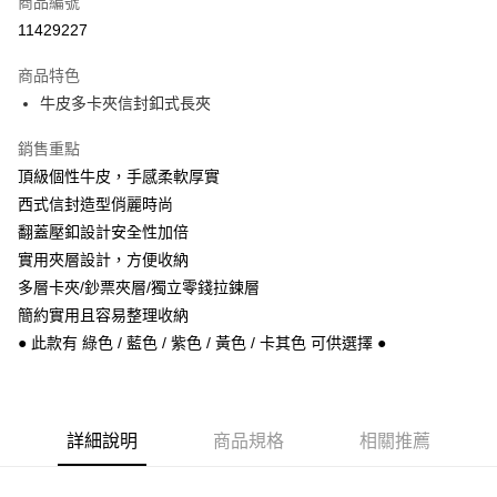
商品編號
信用卡分期付款
11429227
3 期 0 利率 每期
NT$443
21家銀行
商品特色
6 期 0 利率 每期
NT$221
21家銀行
合作金庫商業銀行
第一商業銀行
牛皮多卡夾信封釦式長夾
華南商業銀行
彰化商業銀行
合作金庫商業銀行
第一商業銀行
超商取貨付款
上海商業儲蓄銀行
台北富邦商業銀行
華南商業銀行
彰化商業銀行
銷售重點
國泰世華商業銀行
兆豐國際商業銀行
Apple Pay
上海商業儲蓄銀行
台北富邦商業銀行
頂級個性牛皮，手感柔軟厚實
臺灣中小企業銀行
台中商業銀行
國泰世華商業銀行
兆豐國際商業銀行
西式信封造型俏麗時尚
匯豐（台灣）商業銀行
華泰商業銀行
悠遊付
臺灣中小企業銀行
台中商業銀行
聯邦商業銀行
遠東國際商業銀行
翻蓋壓釦設計安全性加倍
匯豐（台灣）商業銀行
華泰商業銀行
Google Pay
元大商業銀行
永豐商業銀行
實用夾層設計，方便收納
聯邦商業銀行
遠東國際商業銀行
玉山商業銀行
星展（台灣）商業銀行
元大商業銀行
永豐商業銀行
多層卡夾/鈔票夾層/獨立零錢拉鍊層
ATM付款
台新國際商業銀行
中國信託商業銀行
玉山商業銀行
星展（台灣）商業銀行
簡約實用且容易整理收納
台灣樂天信用卡公司
台新國際商業銀行
中國信託商業銀行
● 此款有 綠色 / 藍色 / 紫色 / 黃色 / 卡其色 可供選擇 ●
運送方式
台灣樂天信用卡公司
全家取貨付款
每筆NT$60，滿NT$1,000(含以上)免運費
詳細說明
商品規格
相關推薦
付款後全家取貨
每筆NT$60，滿NT$1,000(含以上)免運費