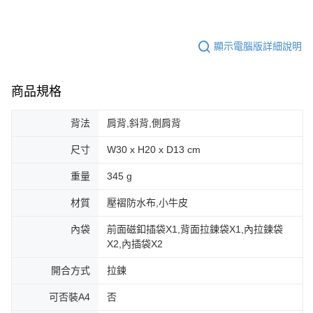
顯示電腦版詳細說明
商品規格
背法
肩背,斜背,側肩背
尺寸
W30 x H20 x D13 cm
重量
345 g
材質
壓褶防水布,小牛皮
內袋
前面磁釦插袋X1,背面拉鍊袋X1,內拉鍊袋
X2,內插袋X2
開合方式
拉鍊
可否裝A4
否