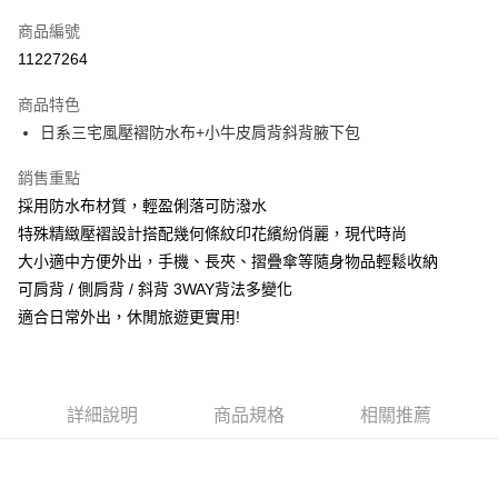
信用卡一次付款
商品編號
信用卡分期付款
11227264
3 期 0 利率 每期
NT$836
21家銀行
商品特色
6 期 0 利率 每期
NT$418
21家銀行
合作金庫商業銀行
第一商業銀行
日系三宅風壓褶防水布+小牛皮肩背斜背腋下包
華南商業銀行
彰化商業銀行
合作金庫商業銀行
第一商業銀行
超商取貨付款
上海商業儲蓄銀行
台北富邦商業銀行
華南商業銀行
彰化商業銀行
銷售重點
國泰世華商業銀行
兆豐國際商業銀行
Apple Pay
上海商業儲蓄銀行
台北富邦商業銀行
採用防水布材質，輕盈俐落可防潑水
臺灣中小企業銀行
台中商業銀行
國泰世華商業銀行
兆豐國際商業銀行
特殊精緻壓褶設計搭配幾何條紋印花繽紛俏麗，現代時尚
匯豐（台灣）商業銀行
華泰商業銀行
悠遊付
臺灣中小企業銀行
台中商業銀行
聯邦商業銀行
遠東國際商業銀行
大小適中方便外出，手機、長夾、摺疊傘等隨身物品輕鬆收納
匯豐（台灣）商業銀行
華泰商業銀行
Google Pay
元大商業銀行
永豐商業銀行
可肩背 / 側肩背 / 斜背 3WAY背法多變化
聯邦商業銀行
遠東國際商業銀行
玉山商業銀行
星展（台灣）商業銀行
元大商業銀行
永豐商業銀行
適合日常外出，休閒旅遊更實用!
ATM付款
台新國際商業銀行
中國信託商業銀行
玉山商業銀行
星展（台灣）商業銀行
台灣樂天信用卡公司
台新國際商業銀行
中國信託商業銀行
運送方式
台灣樂天信用卡公司
全家取貨付款
詳細說明
商品規格
相關推薦
每筆NT$60，滿NT$1,000(含以上)免運費
付款後全家取貨