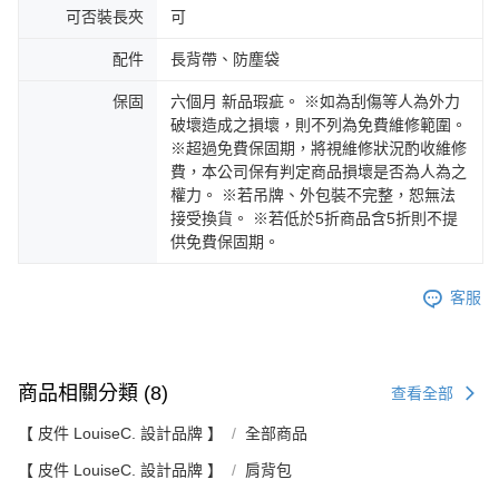
可否裝長夾
可
配件
長背帶、防塵袋
保固
六個月 新品瑕疵。 ※如為刮傷等人為外力
破壞造成之損壞，則不列為免費維修範圍。
※超過免費保固期，將視維修狀況酌收維修
費，本公司保有判定商品損壞是否為人為之
權力。 ※若吊牌、外包裝不完整，恕無法
接受換貨。 ※若低於5折商品含5折則不提
供免費保固期。
客服
商品相關分類 (8)
查看全部
【 皮件 LouiseC. 設計品牌 】
全部商品
【 皮件 LouiseC. 設計品牌 】
肩背包