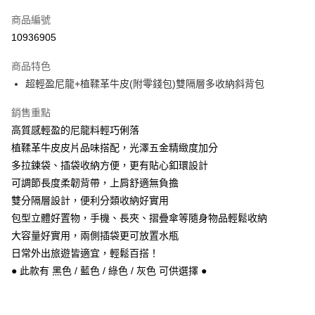
信用卡一次付款
商品編號
信用卡分期付款
10936905
3 期 0 利率 每期
NT$953
21家銀行
商品特色
6 期 0 利率 每期
NT$476
21家銀行
合作金庫商業銀行
第一商業銀行
超輕盈尼龍+植鞣革牛皮(附零錢包)雙隔層多收納斜背包
華南商業銀行
彰化商業銀行
合作金庫商業銀行
第一商業銀行
超商取貨付款
上海商業儲蓄銀行
台北富邦商業銀行
華南商業銀行
彰化商業銀行
銷售重點
國泰世華商業銀行
兆豐國際商業銀行
Apple Pay
上海商業儲蓄銀行
台北富邦商業銀行
高質感輕盈的尼龍料輕巧俐落
臺灣中小企業銀行
台中商業銀行
國泰世華商業銀行
兆豐國際商業銀行
植鞣革牛皮皮片品味搭配，光澤五金精緻度加分
匯豐（台灣）商業銀行
華泰商業銀行
悠遊付
臺灣中小企業銀行
台中商業銀行
聯邦商業銀行
遠東國際商業銀行
多拉鍊袋、插袋收納方便，更有貼心釦環設計
匯豐（台灣）商業銀行
華泰商業銀行
Google Pay
元大商業銀行
永豐商業銀行
可調節長度柔韌背帶，上肩舒適無負擔
聯邦商業銀行
遠東國際商業銀行
玉山商業銀行
星展（台灣）商業銀行
元大商業銀行
永豐商業銀行
雙分隔層設計，便利分類收納好實用
ATM付款
台新國際商業銀行
中國信託商業銀行
玉山商業銀行
星展（台灣）商業銀行
包型立體好置物，手機、長夾、摺疊傘等隨身物品輕鬆收納
台灣樂天信用卡公司
台新國際商業銀行
中國信託商業銀行
大容量好實用，兩側插袋更可放置水瓶
運送方式
台灣樂天信用卡公司
日常外出旅遊皆適宜，輕鬆百搭！
全家取貨付款
● 此款有 黑色 / 藍色 / 綠色 / 灰色 可供選擇 ●
每筆NT$60，滿NT$1,000(含以上)免運費
付款後全家取貨