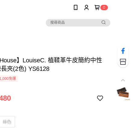
0
e House】LouiseC. 植鞣革牛皮簡約中性
長夾(2色) YS6128
1,000免運
480
綠色