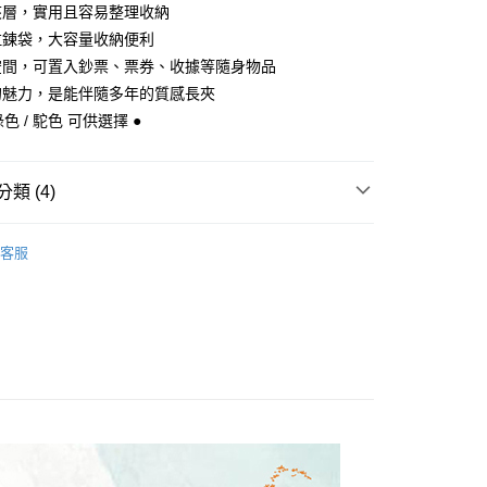
台灣）商業銀行
華泰商業銀行
夾層，實用且容易整理收納
小企業銀行
台中商業銀行
業銀行
遠東國際商業銀行
拉鍊袋，大容量收納便利
台灣）商業銀行
華泰商業銀行
y
業銀行
永豐商業銀行
業銀行
遠東國際商業銀行
空間，可置入鈔票、票券、收據等隨身物品
業銀行
星展（台灣）商業銀行
業銀行
永豐商業銀行
的魅力，是能伴隨多年的質感長夾
際商業銀行
中國信託商業銀行
業銀行
星展（台灣）商業銀行
綠色 / 駝色 可供選擇 ●
天信用卡公司
際商業銀行
中國信託商業銀行
天信用卡公司
類 (4)
付款
0，滿NT$1,000(含以上)免運費
uiseC. 設計品牌 】
全部商品
客服
uiseC. 設計品牌 】
短夾｜中夾｜長夾
家取貨
0，滿NT$1,000(含以上)免運費
質快搜 】
〈 天然植鞣革牛皮系列 〉
uiseC. 設計品牌 】
中性專區
付款
0，滿NT$1,000(含以上)免運費
1取貨
0，滿NT$1,000(含以上)免運費