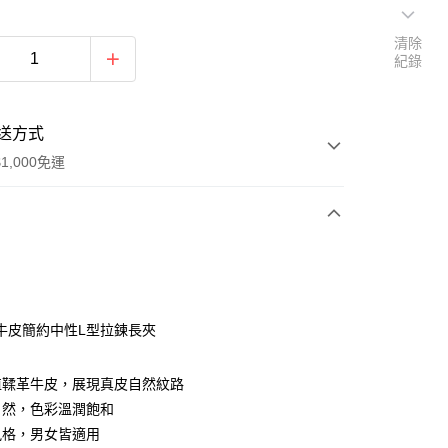
清除
紀錄
送方式
1,000免運
次付款
期付款
0 利率 每期
NT$1,493
21家銀行
牛皮簡約中性L型拉鍊長夾
0 利率 每期
NT$746
21家銀行
庫商業銀行
第一商業銀行
業銀行
彰化商業銀行
庫商業銀行
第一商業銀行
植鞣革牛皮，展現真皮自然紋路
付款
業儲蓄銀行
台北富邦商業銀行
業銀行
彰化商業銀行
自然，色彩溫潤飽和
華商業銀行
兆豐國際商業銀行
業儲蓄銀行
台北富邦商業銀行
風格，男女皆適用
小企業銀行
台中商業銀行
華商業銀行
兆豐國際商業銀行