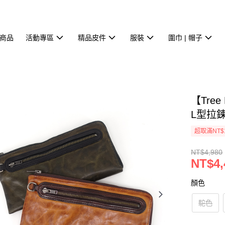
商品
活動專區
精品皮件
服裝
圍巾 | 帽子
【Tre
L型拉鍊
超取滿NT$
NT$4,980
NT$4,
顏色
駝色