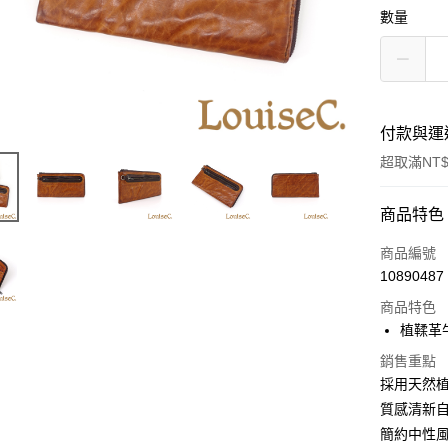
數量
付款與運
超取滿NT$
付款方式
商品特色
信用卡一
商品編號
10890487
信用卡分
商品特色
3 期 
植鞣革
6 期 
合作金
銷售重點
華南商
合作金
採用天然
超商取貨
上海商
華南商
質感清新
國泰世
Apple Pay
上海商
簡約中性
臺灣中
國泰世