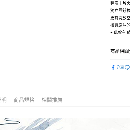
匯豐（
豐富卡片
悠遊付
臺灣中
聯邦商
獨立零錢
匯豐（
Google Pa
元大商
聯邦商
更有開放
玉山商
元大商
ATM付款
樸實原味
台新國
玉山商
● 此款有 
台灣樂
台新國
台灣樂
運送方式
商品相關分
全家取貨
每筆NT$6
【 皮件 Lo
分享
【 皮件 Lo
付款後全
每筆NT$6
【 皮件材
【 皮件 Lo
7-11取貨
說明
商品規格
相關推薦
每筆NT$6
付款後7-1
每筆NT$6
宅配