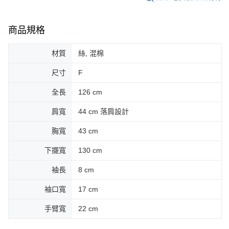
商品規格
材質
絲, 混棉
尺寸
F
全長
126 cm
肩寬
44 cm 落肩設計
胸寬
43 cm
下擺寬
130 cm
袖長
8 cm
袖口寬
17 cm
手臂寬
22 cm