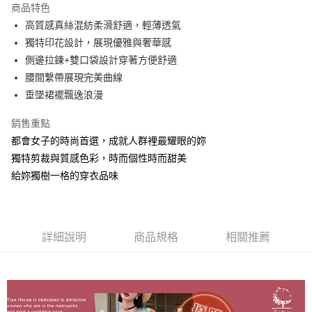
商品特色
6 期 0 利率 每期
NT$311
21家銀行
合作金庫商業銀行
第一商業銀行
高質感真絲混紡柔滑舒適，輕薄透氣
華南商業銀行
彰化商業銀行
合作金庫商業銀行
第一商業銀行
超商取貨付款
獨特印花設計，展現優雅與奢華感
上海商業儲蓄銀行
台北富邦商業銀行
華南商業銀行
彰化商業銀行
國泰世華商業銀行
兆豐國際商業銀行
側邊拉鍊+雙口袋設計穿著方便舒適
Apple Pay
上海商業儲蓄銀行
台北富邦商業銀行
臺灣中小企業銀行
台中商業銀行
腰間繫帶展現完美曲線
國泰世華商業銀行
兆豐國際商業銀行
匯豐（台灣）商業銀行
華泰商業銀行
悠遊付
臺灣中小企業銀行
台中商業銀行
垂墜裙襬飄逸浪漫
聯邦商業銀行
遠東國際商業銀行
匯豐（台灣）商業銀行
華泰商業銀行
Google Pay
元大商業銀行
永豐商業銀行
銷售重點
聯邦商業銀行
遠東國際商業銀行
玉山商業銀行
星展（台灣）商業銀行
元大商業銀行
永豐商業銀行
都會女子的時尚首選，成就人群裡最耀眼的妳
ATM付款
台新國際商業銀行
中國信託商業銀行
玉山商業銀行
星展（台灣）商業銀行
獨特剪裁與質感色彩，時而個性時而甜美
台灣樂天信用卡公司
台新國際商業銀行
中國信託商業銀行
給妳獨樹一格的穿衣品味
運送方式
台灣樂天信用卡公司
全家取貨付款
每筆NT$60，滿NT$1,000(含以上)免運費
詳細說明
商品規格
相關推薦
付款後全家取貨
每筆NT$60，滿NT$1,000(含以上)免運費
7-11取貨付款
每筆NT$60，滿NT$1,000(含以上)免運費