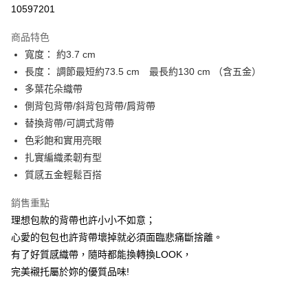
信用卡分期付款
10597201
3 期 0 利率 每期
NT$163
21家銀行
商品特色
6 期 0 利率 每期
NT$81
21家銀行
合作金庫商業銀行
第一商業銀行
寬度： 約3.7 cm
華南商業銀行
彰化商業銀行
合作金庫商業銀行
第一商業銀行
超商取貨付款
長度： 調節最短約73.5 cm 最長約130 cm （含五金）
上海商業儲蓄銀行
台北富邦商業銀行
華南商業銀行
彰化商業銀行
國泰世華商業銀行
兆豐國際商業銀行
多葉花朵織帶
Apple Pay
上海商業儲蓄銀行
台北富邦商業銀行
臺灣中小企業銀行
台中商業銀行
側背包背帶/斜背包背帶/肩背帶
國泰世華商業銀行
兆豐國際商業銀行
匯豐（台灣）商業銀行
華泰商業銀行
悠遊付
臺灣中小企業銀行
台中商業銀行
替換背帶/可調式背帶
聯邦商業銀行
遠東國際商業銀行
匯豐（台灣）商業銀行
華泰商業銀行
色彩飽和實用亮眼
Google Pay
元大商業銀行
永豐商業銀行
聯邦商業銀行
遠東國際商業銀行
扎實編織柔韌有型
玉山商業銀行
星展（台灣）商業銀行
元大商業銀行
永豐商業銀行
ATM付款
質感五金輕鬆百搭
台新國際商業銀行
中國信託商業銀行
玉山商業銀行
星展（台灣）商業銀行
台灣樂天信用卡公司
台新國際商業銀行
中國信託商業銀行
銷售重點
運送方式
台灣樂天信用卡公司
理想包款的背帶也許小小不如意；
全家取貨付款
心愛的包包也許背帶壞掉就必須面臨悲痛斷捨離。
每筆NT$60，滿NT$1,000(含以上)免運費
有了好質感織帶，隨時都能換轉換LOOK，
付款後全家取貨
完美襯托屬於妳的優質品味!⁣
每筆NT$60，滿NT$1,000(含以上)免運費