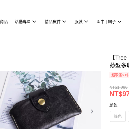
商品
活動專區
精品皮件
服裝
圍巾 | 帽子
【Tre
薄型多收
超取滿NT$
NT$1,080
NT$9
顏色
綠色