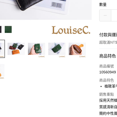
數量
付款與運
超取滿NT$
付款方式
商品特色
信用卡一
商品編號
10560949
信用卡分
商品特色
3 期 
植鞣革
6 期 
合作金
銷售重點
華南商
合作金
採用天然
超商取貨
上海商
華南商
質感清新
國泰世
Apple Pay
上海商
簡約中性
臺灣中
國泰世