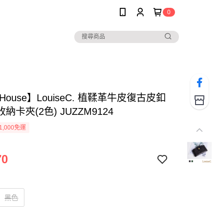
0
e House】LouiseC. 植鞣革牛皮復古皮釦
納卡夾(2色) JUZZM9124
1,000免運
70
黑色