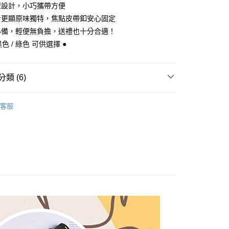
台灣）商業銀行
華泰商業銀行
型設計，小巧攜帶方便
小企業銀行
台中商業銀行
業銀行
遠東國際商業銀行
計更顯原味獨特，焦點皮帶釦安心固定
台灣）商業銀行
華泰商業銀行
y
業銀行
永豐商業銀行
業銀行
遠東國際商業銀行
必備，輕便無負擔，送禮也十分合適！
業銀行
星展（台灣）商業銀行
業銀行
永豐商業銀行
黑色 / 綠色 可供選擇 ●
際商業銀行
中國信託商業銀行
業銀行
星展（台灣）商業銀行
天信用卡公司
際商業銀行
中國信託商業銀行
天信用卡公司
類 (6)
付款
uiseC. 設計品牌 】
全部商品
客服
0，滿NT$1,000(含以上)免運費
格推薦 】
個性品味推薦
家取貨
uiseC. 設計品牌 】
卡夾｜零錢鑰匙｜手機包｜護照
0，滿NT$1,000(含以上)免運費
色挑選 】
日常經典 · 黑 / 金 / 銀色
付款
0，滿NT$1,000(含以上)免運費
質快搜 】
〈 天然植鞣革牛皮系列 〉
uiseC. 設計品牌 】
中性專區
1取貨
0，滿NT$1,000(含以上)免運費