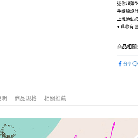
匯豐（
迷你超薄
悠遊付
臺灣中
聯邦商
手縫線設
匯豐（
Google Pa
元大商
聯邦商
上班通勤
玉山商
元大商
ATM付款
● 此款有 
台新國
玉山商
台灣樂
台新國
台灣樂
商品相關分
運送方式
全家取貨
【 皮件 Lo
分享
每筆NT$6
【 皮件風
付款後全
【 皮件 Lo
夾
每筆NT$6
【 皮件顏
7-11取貨
說明
商品規格
相關推薦
每筆NT$6
【 皮件材
【 皮件 Lo
付款後7-1
每筆NT$6
宅配