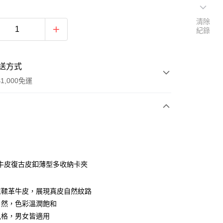
清除
紀錄
送方式
1,000免運
次付款
期付款
0 利率 每期
NT$323
21家銀行
牛皮復古皮釦薄型多收納卡夾
0 利率 每期
NT$161
21家銀行
庫商業銀行
第一商業銀行
業銀行
彰化商業銀行
庫商業銀行
第一商業銀行
植鞣革牛皮，展現真皮自然紋路
付款
業儲蓄銀行
台北富邦商業銀行
業銀行
彰化商業銀行
自然，色彩溫潤飽和
華商業銀行
兆豐國際商業銀行
業儲蓄銀行
台北富邦商業銀行
風格，男女皆適用
小企業銀行
台中商業銀行
華商業銀行
兆豐國際商業銀行