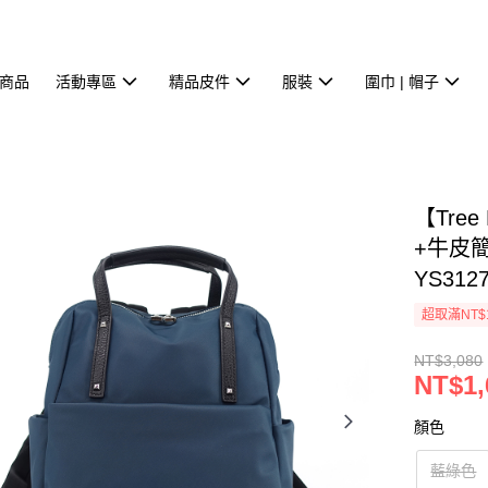
商品
活動專區
精品皮件
服裝
圍巾 | 帽子
【Tree
+牛皮
YS312
超取滿NT$
NT$3,080
NT$1,
顏色
藍綠色