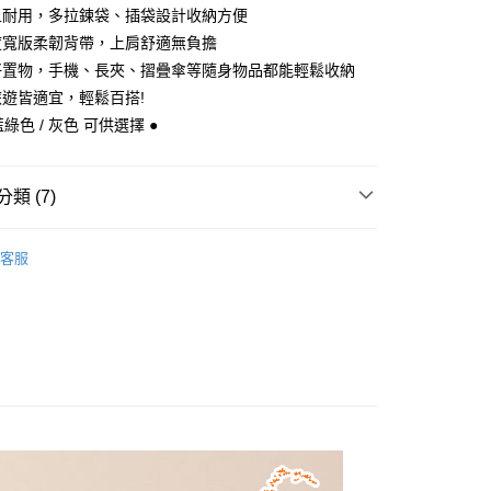
業儲蓄銀行
台北富邦商業銀行
且耐用，多拉鍊袋、插袋設計收納方便
小企業銀行
台中商業銀行
華商業銀行
兆豐國際商業銀行
台灣）商業銀行
華泰商業銀行
度寬版柔韌背帶，上肩舒適無負擔
小企業銀行
台中商業銀行
業銀行
遠東國際商業銀行
好置物，手機、長夾、摺疊傘等隨身物品都能輕鬆收納
台灣）商業銀行
華泰商業銀行
y
業銀行
永豐商業銀行
業銀行
遠東國際商業銀行
遊皆適宜，輕鬆百搭!
業銀行
星展（台灣）商業銀行
業銀行
永豐商業銀行
藍綠色 / 灰色 可供選擇 ●
際商業銀行
中國信託商業銀行
業銀行
星展（台灣）商業銀行
天信用卡公司
際商業銀行
中國信託商業銀行
天信用卡公司
類 (7)
付款
uiseC. 設計品牌 】
全部商品
客服
0，滿NT$1,000(含以上)免運費
uiseC. 設計品牌 】
後背包
家取貨
質快搜 】
〈 尼龍｜帆布系列 〉
0，滿NT$1,000(含以上)免運費
區
皮件 ▷ 精選5折起 ◁
付款
色挑選 】
靜謐溫柔 · 藍色
0，滿NT$1,000(含以上)免運費
格推薦 】
輕鬆休閒風格
1取貨
色挑選 】
低調優雅 · 灰／灰褐色
0，滿NT$1,000(含以上)免運費