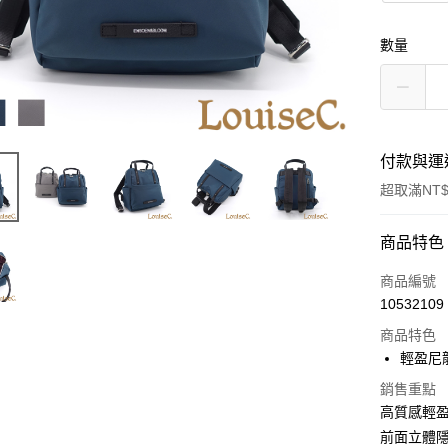
數量
付款與運
超取滿NT$
付款方式
商品特色
信用卡一
商品編號
10532109
信用卡分
商品特色
3 期 
輕盈尼
6 期 
合作金
銷售重點
華南商
合作金
高質感輕
超商取貨
上海商
華南商
前面立體
國泰世