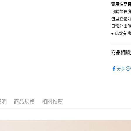
Apple Pay
上海商
實用性高
臺灣中
國泰世
匯豐（
可調節長
悠遊付
臺灣中
聯邦商
包型立體
匯豐（
Google Pa
元大商
聯邦商
日常外出旅
玉山商
元大商
ATM付款
● 此款有 
台新國
玉山商
台灣樂
台新國
台灣樂
商品相關分
運送方式
全家取貨
【 皮件 Lo
分享
每筆NT$6
【 皮件 Lo
付款後全
【 皮件材
每筆NT$6
📣 活動專
7-11取貨
說明
商品規格
相關推薦
【 皮件顏
每筆NT$6
【 皮件風
付款後7-1
【 皮件顏
每筆NT$6