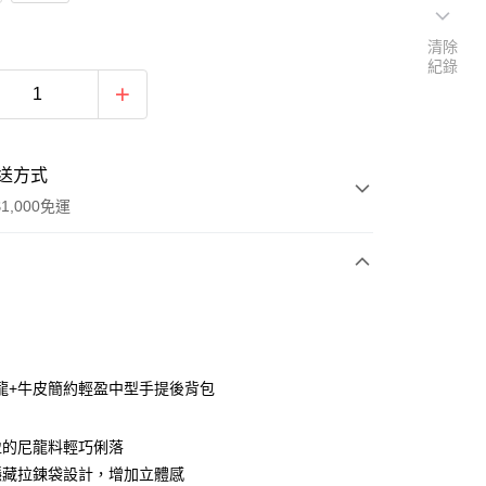
清除
紀錄
送方式
1,000免運
次付款
期付款
0 利率 每期
NT$560
21家銀行
龍+牛皮簡約輕盈中型手提後背包
0 利率 每期
NT$280
21家銀行
庫商業銀行
第一商業銀行
業銀行
彰化商業銀行
庫商業銀行
第一商業銀行
盈的尼龍料輕巧俐落
付款
業儲蓄銀行
台北富邦商業銀行
業銀行
彰化商業銀行
隱藏拉鍊袋設計，增加立體感
華商業銀行
兆豐國際商業銀行