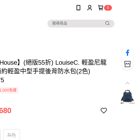
0
 House】(絕版55折) LouiseC. 輕盈尼龍
簡約輕盈中型手提後背防水包(2色)
75
1,000免運
680
灰色