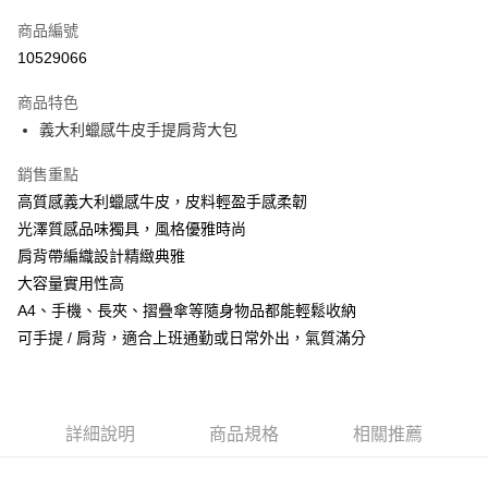
信用卡一次付款
商品編號
信用卡分期付款
10529066
3 期 0 利率 每期
NT$2,660
21家銀行
商品特色
6 期 0 利率 每期
NT$1,330
21家銀行
合作金庫商業銀行
第一商業銀行
義大利蠟感牛皮手提肩背大包
華南商業銀行
彰化商業銀行
合作金庫商業銀行
第一商業銀行
超商取貨付款
上海商業儲蓄銀行
台北富邦商業銀行
華南商業銀行
彰化商業銀行
銷售重點
國泰世華商業銀行
兆豐國際商業銀行
Apple Pay
上海商業儲蓄銀行
台北富邦商業銀行
高質感義大利蠟感牛皮，皮料輕盈手感柔韌
臺灣中小企業銀行
台中商業銀行
國泰世華商業銀行
兆豐國際商業銀行
光澤質感品味獨具，風格優雅時尚
匯豐（台灣）商業銀行
華泰商業銀行
悠遊付
臺灣中小企業銀行
台中商業銀行
聯邦商業銀行
遠東國際商業銀行
肩背帶編織設計精緻典雅
匯豐（台灣）商業銀行
華泰商業銀行
Google Pay
元大商業銀行
永豐商業銀行
大容量實用性高
聯邦商業銀行
遠東國際商業銀行
玉山商業銀行
星展（台灣）商業銀行
元大商業銀行
永豐商業銀行
A4、手機、長夾、摺疊傘等隨身物品都能輕鬆收納
ATM付款
台新國際商業銀行
中國信託商業銀行
玉山商業銀行
星展（台灣）商業銀行
可手提 / 肩背，適合上班通勤或日常外出，氣質滿分
台灣樂天信用卡公司
台新國際商業銀行
中國信託商業銀行
運送方式
台灣樂天信用卡公司
全家取貨付款
每筆NT$60，滿NT$1,000(含以上)免運費
詳細說明
商品規格
相關推薦
付款後全家取貨