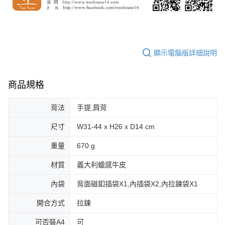
顯示電腦版詳細說明
商品規格
背法
手提,肩背
尺寸
W31-44 x H26 x D14 cm
重量
670 g
材質
義大利蠟感牛皮
內袋
背面磁釦插袋X1,內插袋X2,內拉鍊袋X1
開合方式
拉鍊
可否裝A4
可