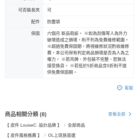
可否裝長夾
可
配件
防塵袋
保固
六個月 新品瑕疵。 ※如為刮傷等人為外力
破壞造成之損壞，則不列為免費維修範圍。
※超過免費保固期，將視維修狀況酌收維修
費，本公司保有判定商品損壞是否為人為之
權力。 ※若吊牌、外包裝不完整，恕無法
接受換貨。 ※若低於5折商品含5折則不提
供免費保固期。
客服
商品相關分類 (8)
查看全部
【 皮件 LouiseC. 設計品牌 】
全部商品
【 皮件風格推薦 】
OL上班族首選