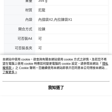
重量
354 g
材質
尼龍
內袋
內插袋X2,內拉鍊袋X1
開合方式
拉鍊
可否裝A4
可
可否裝長夾
可
配件
長背帶、防塵袋
本網站中使用 cookie，欲查詢有關本網站使用 cookie 方式之詳情，及若您不希
望在電腦上使用 cookie 時應如何變更電腦的 cookie 設定，請參閱本網站「
隱私
保固
六個月 新品瑕疵。 ※如為刮傷等人為外力
權條款
」之 Cookie 聲明。您繼續使用本網站即表示您同意本公司得按本網站使
破壞造成之損壞，則不列為免費維修範圍。
用條款之 Cookie 聲明使用 cookie。
了解更多 >
※超過免費保固期，將視維修狀況酌收維修
費，本公司保有判定商品損壞是否為人為之
我知道了
權力。 ※若吊牌、外包裝不完整，恕無法
接受換貨。 ※若低於5折商品含5折則不提
供免費保固期。
客服