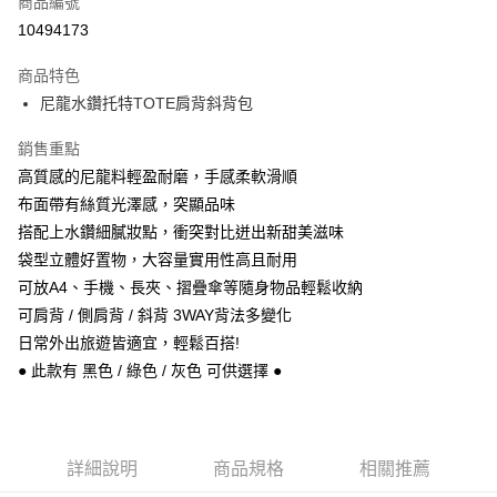
商品編號
信用卡分期付款
10494173
3 期 0 利率 每期
NT$593
21家銀行
商品特色
6 期 0 利率 每期
NT$296
21家銀行
合作金庫商業銀行
第一商業銀行
尼龍水鑽托特TOTE肩背斜背包
華南商業銀行
彰化商業銀行
合作金庫商業銀行
第一商業銀行
超商取貨付款
上海商業儲蓄銀行
台北富邦商業銀行
華南商業銀行
彰化商業銀行
銷售重點
國泰世華商業銀行
兆豐國際商業銀行
Apple Pay
上海商業儲蓄銀行
台北富邦商業銀行
高質感的尼龍料輕盈耐磨，手感柔軟滑順
臺灣中小企業銀行
台中商業銀行
國泰世華商業銀行
兆豐國際商業銀行
布面帶有絲質光澤感，突顯品味
匯豐（台灣）商業銀行
華泰商業銀行
悠遊付
臺灣中小企業銀行
台中商業銀行
聯邦商業銀行
遠東國際商業銀行
搭配上水鑽細膩妝點，衝突對比迸出新甜美滋味
匯豐（台灣）商業銀行
華泰商業銀行
Google Pay
元大商業銀行
永豐商業銀行
袋型立體好置物，大容量實用性高且耐用
聯邦商業銀行
遠東國際商業銀行
玉山商業銀行
星展（台灣）商業銀行
元大商業銀行
永豐商業銀行
可放A4、手機、長夾、摺疊傘等隨身物品輕鬆收納
ATM付款
台新國際商業銀行
中國信託商業銀行
玉山商業銀行
星展（台灣）商業銀行
可肩背 / 側肩背 / 斜背 3WAY背法多變化
台灣樂天信用卡公司
台新國際商業銀行
中國信託商業銀行
日常外出旅遊皆適宜，輕鬆百搭!
運送方式
台灣樂天信用卡公司
● 此款有 黑色 / 綠色 / 灰色 可供選擇 ●
全家取貨付款
每筆NT$60，滿NT$1,000(含以上)免運費
付款後全家取貨
詳細說明
商品規格
相關推薦
每筆NT$60，滿NT$1,000(含以上)免運費