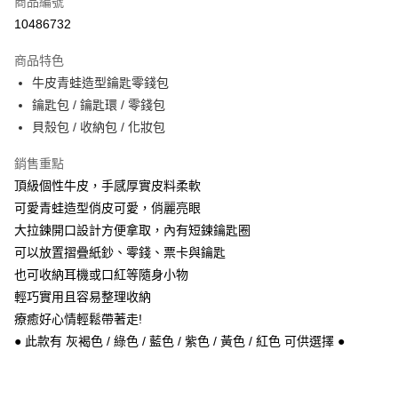
商品編號
信用卡分期付款
10486732
3 期 0 利率 每期
NT$266
21家銀行
商品特色
6 期 0 利率 每期
NT$133
21家銀行
合作金庫商業銀行
第一商業銀行
牛皮青蛙造型鑰匙零錢包
華南商業銀行
彰化商業銀行
合作金庫商業銀行
第一商業銀行
超商取貨付款
鑰匙包 / 鑰匙環 / 零錢包
上海商業儲蓄銀行
台北富邦商業銀行
華南商業銀行
彰化商業銀行
國泰世華商業銀行
兆豐國際商業銀行
貝殼包 / 收納包 / 化妝包
Apple Pay
上海商業儲蓄銀行
台北富邦商業銀行
臺灣中小企業銀行
台中商業銀行
國泰世華商業銀行
兆豐國際商業銀行
銷售重點
匯豐（台灣）商業銀行
華泰商業銀行
悠遊付
臺灣中小企業銀行
台中商業銀行
聯邦商業銀行
遠東國際商業銀行
頂級個性牛皮，手感厚實皮料柔軟
匯豐（台灣）商業銀行
華泰商業銀行
Google Pay
元大商業銀行
永豐商業銀行
可愛青蛙造型俏皮可愛，俏麗亮眼
聯邦商業銀行
遠東國際商業銀行
玉山商業銀行
星展（台灣）商業銀行
元大商業銀行
永豐商業銀行
大拉鍊開口設計方便拿取，內有短鍊鑰匙圈
ATM付款
台新國際商業銀行
中國信託商業銀行
玉山商業銀行
星展（台灣）商業銀行
可以放置摺疊紙鈔、零錢、票卡與鑰匙
台灣樂天信用卡公司
台新國際商業銀行
中國信託商業銀行
也可收納耳機或口紅等隨身小物
運送方式
台灣樂天信用卡公司
輕巧實用且容易整理收納
全家取貨付款
療癒好心情輕鬆帶著走!
每筆NT$60，滿NT$1,000(含以上)免運費
● 此款有 灰褐色 / 綠色 / 藍色 / 紫色 / 黃色 / 紅色 可供選擇 ●
付款後全家取貨
每筆NT$60，滿NT$1,000(含以上)免運費