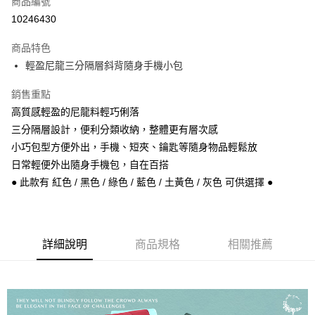
商品編號
信用卡分期付款
10246430
3 期 0 利率 每期
NT$130
21家銀行
商品特色
6 期 0 利率 每期
NT$65
21家銀行
合作金庫商業銀行
第一商業銀行
輕盈尼龍三分隔層斜背隨身手機小包
華南商業銀行
彰化商業銀行
合作金庫商業銀行
第一商業銀行
超商取貨付款
上海商業儲蓄銀行
台北富邦商業銀行
華南商業銀行
彰化商業銀行
銷售重點
國泰世華商業銀行
兆豐國際商業銀行
Apple Pay
上海商業儲蓄銀行
台北富邦商業銀行
高質感輕盈的尼龍料輕巧俐落
臺灣中小企業銀行
台中商業銀行
國泰世華商業銀行
兆豐國際商業銀行
三分隔層設計，便利分類收納，整體更有層次感
匯豐（台灣）商業銀行
華泰商業銀行
悠遊付
臺灣中小企業銀行
台中商業銀行
聯邦商業銀行
遠東國際商業銀行
小巧包型方便外出，手機、短夾、鑰匙等隨身物品輕鬆放
匯豐（台灣）商業銀行
華泰商業銀行
Google Pay
元大商業銀行
永豐商業銀行
日常輕便外出隨身手機包，自在百搭
聯邦商業銀行
遠東國際商業銀行
玉山商業銀行
星展（台灣）商業銀行
元大商業銀行
永豐商業銀行
● 此款有 紅色 / 黑色 / 綠色 / 藍色 / 土黃色 / 灰色 可供選擇 ●
ATM付款
台新國際商業銀行
中國信託商業銀行
玉山商業銀行
星展（台灣）商業銀行
台灣樂天信用卡公司
台新國際商業銀行
中國信託商業銀行
運送方式
台灣樂天信用卡公司
全家取貨付款
詳細說明
商品規格
相關推薦
每筆NT$60，滿NT$1,000(含以上)免運費
付款後全家取貨
每筆NT$60，滿NT$1,000(含以上)免運費