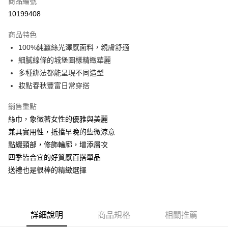
商品編號
信用卡分期付款
10199408
3 期 0 利率 每期
NT$250
21家銀行
商品特色
6 期 0 利率 每期
NT$125
21家銀行
合作金庫商業銀行
第一商業銀行
100%純蠶絲光澤感面料，親膚舒適
華南商業銀行
彰化商業銀行
合作金庫商業銀行
第一商業銀行
超商取貨付款
細膩線條的城堡圖樣精緻華麗
上海商業儲蓄銀行
台北富邦商業銀行
華南商業銀行
彰化商業銀行
國泰世華商業銀行
兆豐國際商業銀行
多種綁法都能呈現不同造型
Apple Pay
上海商業儲蓄銀行
台北富邦商業銀行
臺灣中小企業銀行
台中商業銀行
妝點春秋豐富日常穿搭
國泰世華商業銀行
兆豐國際商業銀行
匯豐（台灣）商業銀行
華泰商業銀行
悠遊付
臺灣中小企業銀行
台中商業銀行
聯邦商業銀行
遠東國際商業銀行
銷售重點
匯豐（台灣）商業銀行
華泰商業銀行
Google Pay
元大商業銀行
永豐商業銀行
絲巾，象徵著女性的優雅與美麗
聯邦商業銀行
遠東國際商業銀行
玉山商業銀行
星展（台灣）商業銀行
元大商業銀行
永豐商業銀行
兼具實用性，抵擋早晚的些微涼意
ATM付款
台新國際商業銀行
中國信託商業銀行
玉山商業銀行
星展（台灣）商業銀行
點綴頸部，修飾輪廓，增添層次
台灣樂天信用卡公司
台新國際商業銀行
中國信託商業銀行
四季皆合宜的好質感百搭單品
運送方式
台灣樂天信用卡公司
送禮也是很棒的精緻選擇
全家取貨付款
每筆NT$60，滿NT$1,000(含以上)免運費
付款後全家取貨
詳細說明
商品規格
相關推薦
每筆NT$60，滿NT$1,000(含以上)免運費