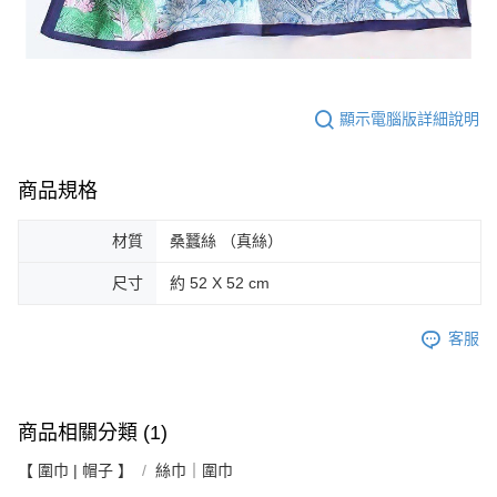
顯示電腦版詳細說明
商品規格
材質
桑蠶絲 （真絲）
尺寸
約 52 X 52 cm
客服
商品相關分類 (1)
【 圍巾 | 帽子 】
絲巾｜圍巾