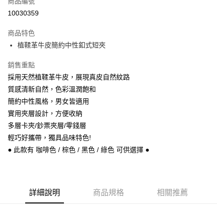
商品編號
信用卡分期付款
10030359
3 期 0 利率 每期
NT$563
21家銀行
商品特色
6 期 0 利率 每期
NT$281
21家銀行
合作金庫商業銀行
第一商業銀行
植鞣革牛皮簡約中性釦式短夾
華南商業銀行
彰化商業銀行
合作金庫商業銀行
第一商業銀行
超商取貨付款
上海商業儲蓄銀行
台北富邦商業銀行
華南商業銀行
彰化商業銀行
銷售重點
國泰世華商業銀行
兆豐國際商業銀行
Apple Pay
上海商業儲蓄銀行
台北富邦商業銀行
採用天然植鞣革牛皮，展現真皮自然紋路
臺灣中小企業銀行
台中商業銀行
國泰世華商業銀行
兆豐國際商業銀行
質感清新自然，色彩溫潤飽和
匯豐（台灣）商業銀行
華泰商業銀行
悠遊付
臺灣中小企業銀行
台中商業銀行
聯邦商業銀行
遠東國際商業銀行
簡約中性風格，男女皆適用
匯豐（台灣）商業銀行
華泰商業銀行
Google Pay
元大商業銀行
永豐商業銀行
實用夾層設計，方便收納
聯邦商業銀行
遠東國際商業銀行
玉山商業銀行
星展（台灣）商業銀行
元大商業銀行
永豐商業銀行
多層卡夾/鈔票夾層/零錢層
ATM付款
台新國際商業銀行
中國信託商業銀行
玉山商業銀行
星展（台灣）商業銀行
輕巧好攜帶，獨具品味特色!
台灣樂天信用卡公司
台新國際商業銀行
中國信託商業銀行
● 此款有 咖啡色 / 棕色 / 黑色 / 綠色 可供選擇 ●
運送方式
台灣樂天信用卡公司
全家取貨付款
每筆NT$60，滿NT$1,000(含以上)免運費
詳細說明
商品規格
相關推薦
付款後全家取貨
每筆NT$60，滿NT$1,000(含以上)免運費