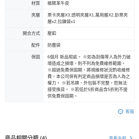
材質
植鞣革牛皮
夾層
票卡夾層X3,透明夾層X1,萬用層X2,鈔票夾
層x2,拉鍊袋x1
開合方式
壓釦
配件
防塵袋
保固
6個月 新品瑕疵。 ※如為刮傷等人為外力破
壞造成之損壞，則不列為免費維修範圍。
※超過免費保固期，將視維修狀況酌收維修
費，本公司保有判定商品損壞是否為人為之
權力。 ※若吊牌、外包裝不完整，恕無法
接受換貨。 ※若低於5折商品含5折則不提
供免費保固期。
客服
商品相關分類 (4)
查看全部