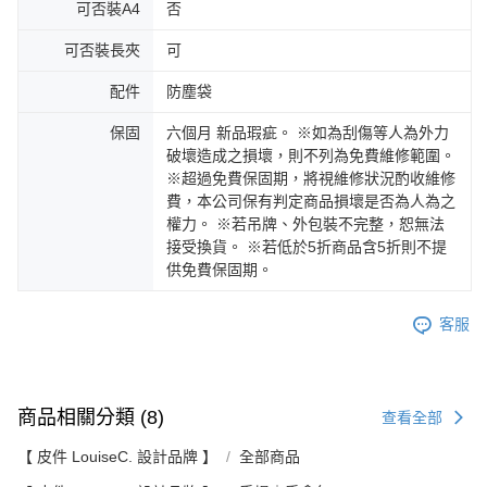
可否裝A4
否
可否裝長夾
可
配件
防塵袋
保固
六個月 新品瑕疵。 ※如為刮傷等人為外力
破壞造成之損壞，則不列為免費維修範圍。
※超過免費保固期，將視維修狀況酌收維修
費，本公司保有判定商品損壞是否為人為之
權力。 ※若吊牌、外包裝不完整，恕無法
接受換貨。 ※若低於5折商品含5折則不提
供免費保固期。
客服
商品相關分類 (8)
查看全部
【 皮件 LouiseC. 設計品牌 】
全部商品