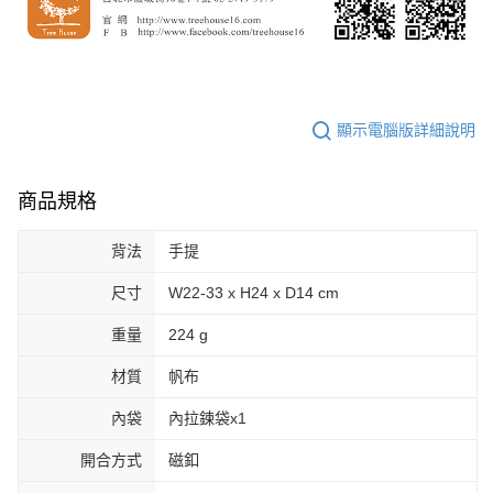
顯示電腦版詳細說明
商品規格
背法
手提
尺寸
W22-33 x H24 x D14 cm
重量
224 g
材質
帆布
內袋
內拉鍊袋x1
開合方式
磁釦