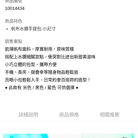
商品編號
信用卡分期付款
10014434
3 期 0 利率 每期
NT$503
21家銀行
商品特色
6 期 0 利率 每期
NT$251
21家銀行
合作金庫商業銀行
第一商業銀行
帆布水鑽手提包-小尺寸
華南商業銀行
彰化商業銀行
合作金庫商業銀行
第一商業銀行
超商取貨付款
上海商業儲蓄銀行
台北富邦商業銀行
華南商業銀行
彰化商業銀行
銷售重點
國泰世華商業銀行
兆豐國際商業銀行
Apple Pay
上海商業儲蓄銀行
台北富邦商業銀行
肌理帆布面料，厚實耐用，原味質樸
臺灣中小企業銀行
台中商業銀行
國泰世華商業銀行
兆豐國際商業銀行
搭配上水鑽細膩妝點，衝突對比迸出新甜美滋味
匯豐（台灣）商業銀行
華泰商業銀行
悠遊付
臺灣中小企業銀行
台中商業銀行
聯邦商業銀行
遠東國際商業銀行
小巧立體的包型，攜帶方便
匯豐（台灣）商業銀行
華泰商業銀行
Google Pay
元大商業銀行
永豐商業銀行
手機、長夾、摺疊傘等隨身物品輕鬆放
聯邦商業銀行
遠東國際商業銀行
玉山商業銀行
星展（台灣）商業銀行
元大商業銀行
永豐商業銀行
亮眼小包輕鬆入手，日常約會百搭妳的造型！
ATM付款
台新國際商業銀行
中國信託商業銀行
玉山商業銀行
星展（台灣）商業銀行
● 此款有 米色 / 黑色 / 藍色 可供選擇 ●
台灣樂天信用卡公司
台新國際商業銀行
中國信託商業銀行
運送方式
台灣樂天信用卡公司
全家取貨付款
每筆NT$60，滿NT$1,000(含以上)免運費
詳細說明
商品規格
相關推薦
付款後全家取貨
每筆NT$60，滿NT$1,000(含以上)免運費